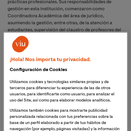
prácticas profesionales. Sus responsabilidades de
gestión en esta institución, comenzaron como
Coordinadora Académica del área de jurídico,
asumiendo la gestión, entre otras, de la atención a
estudiantes, supervisión del claustro de profesores del
área y gestión de las relaciones con los Colegios
Profesionales e Instituciones. En la actualidad ocupaba
el puesto de directora Académica de la Universidad
Europea de Valencia, liderando el modelo académico
¡Hola! Nos importa tu privacidad.
de la Universidad y su trasformación digital.
Configuración de Cookies
En su faceta investigadora, ha realizado diversas
Utilizamos cookies y tecnologías similares propias y de
comunicaciones en Jornadas y Congresos como la
terceros para diferenciar tu experiencia de las de otros
participación en el II Congreso Internacional Cátedra
usuarios, para identificarte como usuario, para analizar el
uso del Site, así como para elaborar modelos analíticos.
Abierta Scholas Occurrentes, VI Jornadas de
Investigación y Doctorado: ODS con Ciencia, el III
Utilizamos también cookies para mostrarte publicidad
Congreso Internacional de Derecho de Familia, o el
personalizada relacionada con tus preferencias sobre la
XVIII Congreso asociación de constitucionalistas de
base de un perfil elaborado a partir de tus hábitos de
navegación (por ejemplo, páginas visitadas) y la información
España. Educación y libertades en la democracia