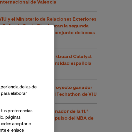
Internacional de Valencia
VIU y el Ministerio de Relaciones Exteriores
y Culto de Costa Rica lanzan la segunda
edición de su programa conjunto de becas
para maestrías oficiales
VIU recibe su quinto Blackboard Catalyst
Award y es la única universidad española
premiada en 2026
xperiencia de las de
Voltha-IS se alza como proyecto ganador
o para elaborar
de la segunda edición del Techathon de VIU
 tus preferencias
‘PumpKind’, proyecto ganador de la 11.ª
lo, páginas
edición del Bootcamp Impulso del MBA de
 Puedes aceptar o
VIU
te el enlace