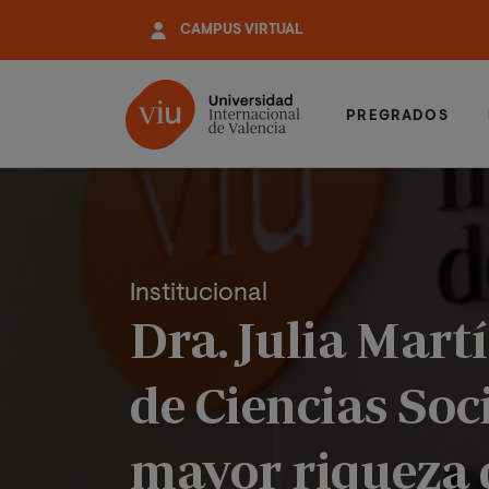
Pasar
CAMPUS VIRTUAL
al
contenido
principal
PREGRADOS
Institucional
Dra. Julia Mart
de Ciencias Soci
mayor riqueza d