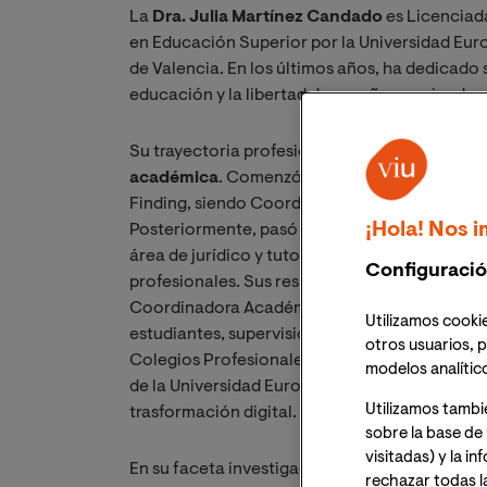
La
Dra. Julia Martínez Candado
es Licenciad
en Educación Superior por la Universidad Eur
de Valencia. En los últimos años, ha dedicado 
educación y la libertad de enseñanza, siendo el
Su trayectoria profesional se estructura en t
académica
. Comenzó en 2005 como profesor
Finding, siendo Coordinadora del área de dir
¡Hola! Nos i
Posteriormente, pasó a formar parte de la Uni
área de jurídico y tutora de proyectos de fin 
Configuració
profesionales. Sus responsabilidades de gest
Coordinadora Académica del área de jurídico, 
Utilizamos cookie
estudiantes, supervisión del claustro de profes
otros usuarios, p
Colegios Profesionales e Instituciones. En la
modelos analític
de la Universidad Europea de Valencia, lidera
Utilizamos tambi
trasformación digital.
sobre la base de 
visitadas) y la i
En su faceta investigadora, ha realizado div
rechazar todas l