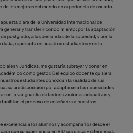
 disponemos de un campus virtual que ha sido premiado,
o de los mejores del mundo en experiencia de usuario.
 apuesta clara de la Universidad Internacional de
ra generar y transferir conocimiento; por la adaptación
de postgrado, a las demandas de la sociedad; y por la
n duda, repercute en nuestros estudiantes y en la
ciales y Jurídicas, me gustaría subrayar y poner en
 académico como gestor. Del equipo docente quisiera
e nuestros estudiantes conozcan la realidad de sus
ica; su predisposición por adaptarse a las necesidades
tar en la vanguardia de las innovaciones educativas y
 faciliten el proceso de enseñanza a nuestros
de excelencia a los alumnos y acompañarlos desde el
ra que su experiencia en VIU sea única y diferencial.