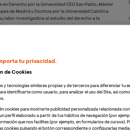
a en Derecho por la Universidad CEU San Pablo, Máster
opea de Madrid y Doctora por la Universidad Católica
su labor investigadora al estudio del derecho a la
 tema principal de su tesis doctoral.
orno a dos ejes fundamentales:
la docencia y la gestión
a de Derecho de la Empresa en el Master MBA Job
ectivos de la Escuela de Negocios ESTEMA.
mporta tu privacidad.
versidad Europea de Valencia siendo profesora en el
de master, proyectos integradores y prácticas
n de Cookies
ión en esta institución, comenzaron como
asumiendo la gestión, entre otras, de la atención a
s y tecnologías similares propias y de terceros para diferenciar tu e
ores del área y gestión de las relaciones con los
ara identificarte como usuario, para analizar el uso del Site, así com
 actualidad ocupaba el puesto de directora Académica
os.
ndo el modelo académico de la Universidad y su
én cookies para mostrarte publicidad personalizada relacionada con
un perfil elaborado a partir de tus hábitos de navegación (por ejemp
nformación que nos facilites (por ejemplo, en formularios de cursos).
ersas comunicaciones en Jornadas y Congresos como la
as cookies pulsando el botón correspondiente o configurarlas median