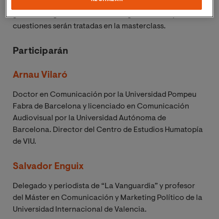
empezar a escribir?, ¿cómo elige sus personajes?,
¿cuándo llega la versión final del guion? Estas y otras
cuestiones serán tratadas en la masterclass.
Participarán
Arnau Vilaró
Doctor en Comunicación por la Universidad Pompeu
Fabra de Barcelona y licenciado en Comunicación
Audiovisual por la Universidad Autónoma de
Barcelona.
Director del Centro de Estudios Humatopía
de VIU.
Salvador Enguix
Delegado y periodista de “La Vanguardia” y profesor
del Máster en Comunicación y Marketing Político de la
Universidad Internacional de Valencia.