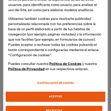
lugar la masterclass online "Entrevista a Arnau Vilaró
usuarios, para identificarte como usuario, para analizar el
coguionista de la película “Alcarràs”". Inscripción
uso del Site, así como para elaborar modelos analíticos.
necesaria. Recibirás el mismo día del evento un enlace
Utilizamos también cookies para mostrarte publicidad
para acceder a la sesión online.
personalizada relacionada con tus preferencias sobre la
base de un perfil elaborado a partir de tus hábitos de
En esta masterclass, el coguionista de “Alcarràs”
navegación (por ejemplo, páginas visitadas) y la información
que nos facilites (por ejemplo, en formularios de cursos).
(2022), película ganadora del Oso de Oro en el Festival
Puedes aceptar o rechazar todas las cookies pulsando el
de Cine de Berlín y seleccionada por la Academia de las
botón correspondiente o configurarlas mediante el enlace
Artes y las Ciencias Cinematográficas de España como
“Configuración de cookies”.
representante en los premios de la Academia de
Hollywood
.
Arnau Vilaró compartirá su experiencia
Puedes consultar nuestra
Política de Cookies
y nuestra
Política de Privacidad
en sus respectivos enlaces.
para explicar el proceso creativo de la película.
Para gestar la idea, encontrar el tema o el tono de una
Configuración de cookies
película es necesario rodearse de las voces del
universo que queremos retratar: entrevistas, referentes
ACEPTAR
visuales y sonoros, localizaciones, etc. ¿Desde dónde
escribe un guionista?, ¿qué imágenes toma para
RECHAZAR