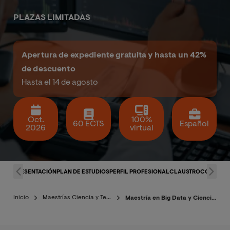
PLAZAS LIMITADAS
Apertura de expediente gratuita y hasta un 42%
de descuento
Hasta el 14 de agosto
Oct.
100%
60 ECTS
Español
2026
virtual
PRESENTACIÓN
PLAN DE ESTUDIOS
PERFIL PROFESIONAL
CLAUSTRO
CONDICI
Inicio
Maestrías Ciencia y Tecnología
Maestría en Big Data y Ciencia de Datos