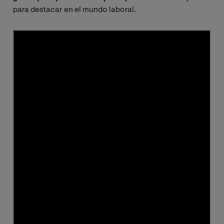
para destacar en el mundo laboral.
Soluciones de
Inteligencia de
Negocio
Ciencia de
datos para la
toma de
decisiones
estratégicas
Metodologías
de Gestión y
diseño de
proyectos Big
Data