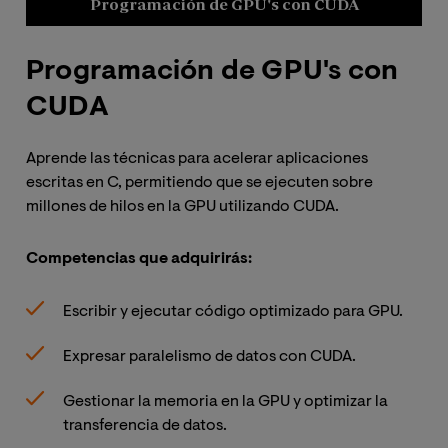
Programación de GPU's con CUDA
Programación de GPU's con
D
CUDA
p
Aprende las técnicas para acelerar aplicaciones
Dom
escritas en C, permitiendo que se ejecuten sobre
imp
millones de hilos en la GPU utilizando CUDA.
ráp
GPU
mer
Competencias que adquirirás:
Lea
sob
Escribir y ejecutar código optimizado para GPU.
Al 
Expresar paralelismo de datos con CUDA.
Gestionar la memoria en la GPU y optimizar la
transferencia de datos.