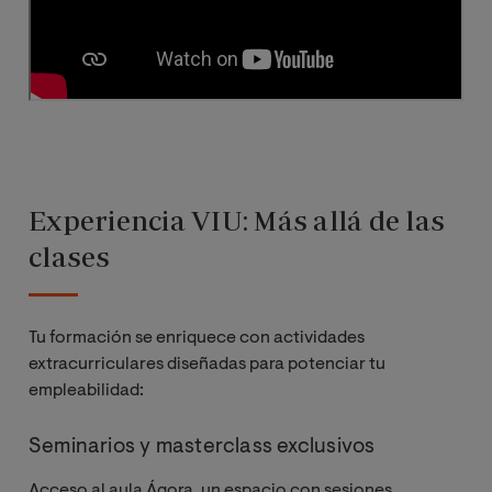
Redes
Neuronales y
Deep learning
Cloud
computing
Experiencia VIU: Más allá de las
Prácticas en
Empresa
clases
Trabajo Fin de
Máster
Tu formación se enriquece con actividades
extracurriculares diseñadas para potenciar tu
empleabilidad:
Seminarios y masterclass exclusivos
Acceso al aula Ágora, un espacio con sesiones