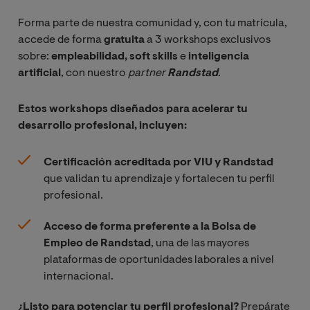
Riesgo,
Forma parte de nuestra comunidad y, con tu matrícula,
seguridad y
accede de forma
gratuita
a 3 workshops exclusivos
legislación en
sobre:
empleabilidad, soft skills
e
inteligencia
sistemas de
artificial
, con nuestro
partner 
Randstad
.
información
Estos workshops diseñados para acelerar tu
Estadística
desarrollo profesional, incluyen:
avanzada
Certificación acreditada por VIU y Randstad
Minería de
que validan tu aprendizaje y fortalecen tu perfil
datos
profesional.
Acceso de forma preferente a la Bolsa de
Machine
Empleo de Randstad
, una de las mayores
Learning
plataformas de oportunidades laborales a nivel
internacional.
Visualización
de Datos
¿Listo para potenciar tu perfil profesional?
Prepárate