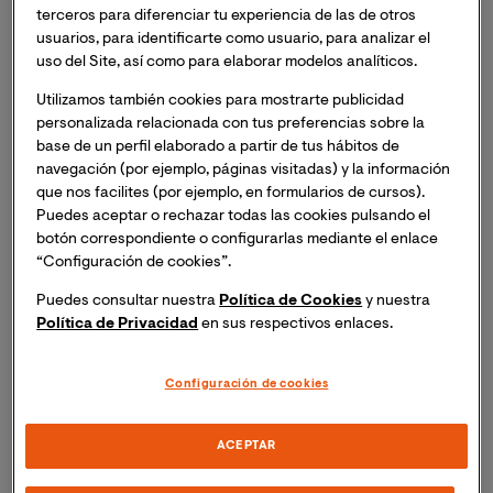
gracias a nuestra colaboración con
DrivenData
,
terceros para diferenciar tu experiencia de las de otros
perfeccionando tus habilidades en escenarios de
usuarios, para identificarte como usuario, para analizar el
mercado auténticos.
uso del Site, así como para elaborar modelos analíticos.
Utilizamos también cookies para mostrarte publicidad
2. Stack Tecnológico de Vanguardia
personalizada relacionada con tus preferencias sobre la
base de un perfil elaborado a partir de tus hábitos de
Domina las herramientas que piden las ofertas de
navegación (por ejemplo, páginas visitadas) y la información
empleo hoy:
Hadoop, Spark, Tableau, Python y R
.
que nos facilites (por ejemplo, en formularios de cursos).
Accede a nuestros Laboratorios Virtuales desde
Puedes aceptar o rechazar todas las cookies pulsando el
botón correspondiente o configurarlas mediante el enlace
cualquier dispositivo sin necesidad de equipos
“Configuración de cookies”.
potentes.
Puedes consultar nuestra
Política de Cookies
y nuestra
3. Flexibilidad para el profesional activo
Política de Privacidad
en sus respectivos enlaces.
Clases bidireccionales en directo:
Interactúa
Configuración de cookies
con doctores acreditados, académicos
especializados y profesionales en activo, así
ACEPTAR
como con tus compañeros en tiempo real.