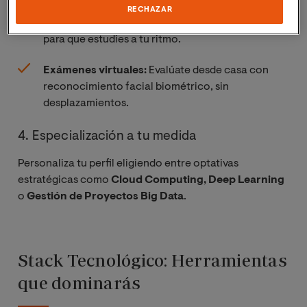
Todo grabado:
¿Reunión de trabajo? No hay
RECHAZAR
problema. Todas las sesiones quedan grabadas
para que estudies a tu ritmo.
Exámenes virtuales:
Evalúate desde casa con
reconocimiento facial biométrico, sin
desplazamientos.
4. Especialización a tu medida
Personaliza tu perfil eligiendo entre optativas
estratégicas como
Cloud Computing, Deep Learning
o
Gestión de Proyectos Big Data
.
Stack Tecnológico: Herramientas
que dominarás