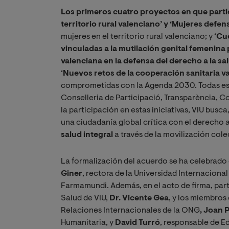
Los primeros cuatro proyectos en que partic
territorio rural valenciano’ y ‘Mujeres defens
mujeres en el territorio rural valenciano; y ‘
Cue
vinculadas a la mutilación genital femenina 
valenciana en la defensa del derecho a la sal
‘
Nuevos retos de la cooperación sanitaria v
comprometidas con la Agenda 2030. Todas est
Conselleria de Participació, Transparència, C
la participación en estas iniciativas, VIU busc
una ciudadanía global crítica con el derecho a
salud integral
a través de la movilización cole
La formalización del acuerdo se ha celebrado 
Giner
, rectora de la Universidad Internacional
Farmamundi. Además, en el acto de firma, part
Salud de VIU,
Dr. Vicente Gea
, y los miembro
Relaciones Internacionales de la ONG
, Joan 
Humanitaria, y
David Turró
, responsable de E