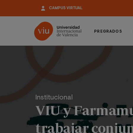
Pasar
CAMPUS VIRTUAL
al
contenido
principal
PREGRADOS
Institucional
VIU y Farmamu
trabajar conjun