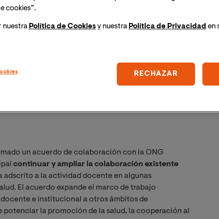
e cookies”.
r nuestra
Política de Cookies
y nuestra
Política de Privacidad
en 
ookies
RECHAZAR
firmado un acuerdo de colaboración con la ONG
ipal
continuar y ampliar la colaboración existente
a adscrito a la actividad docente en algunas
Salud. El acuerdo expande el marco de trabajo
docente e institucional a otros ámbitos de
e potenciar la promoción de la salud, la cooperación al