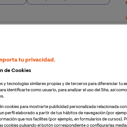
os de experiencia en el ámbito de la cooperación al
nal como internacional
ooperación existente entre VIU y la ONG,
s de una salud integral, especialmente enfocada a
mporta tu privacidad.
bles y/o desfavorecidos
n de Cookies
 Farmamundi en titulaciones de la Universidad, VIU
realizará actividades de investigación conjuntas
s y tecnologías similares propias y de terceros para diferenciar tu e
ara identificarte como usuario, para analizar el uso del Site, así com
os.
én cookies para mostrarte publicidad personalizada relacionada con
un perfil elaborado a partir de tus hábitos de navegación (por ejemp
nformación que nos facilites (por ejemplo, en formularios de cursos).
as cookies pulsando el botón correspondiente o configurarlas median