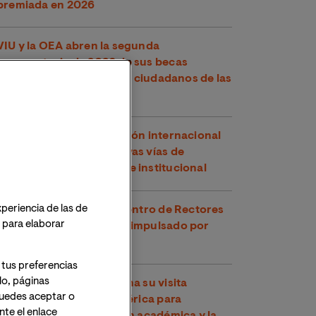
premiada en 2026
VIU y la OEA abren la segunda
convocatoria de 2026 de sus becas
conjuntas, dirigidas a los ciudadanos de las
Américas
VIU refuerza su proyección internacional
en Perú explorando nuevas vías de
cooperación académica e institucional
xperiencia de las de
VIU participa en el Encuentro de Rectores
o para elaborar
y Rectoras Perú-España impulsado por
CRUE
 tus preferencias
lo, páginas
VIU continúa en Argentina su visita
 Puedes aceptar o
institucional a Latinoamérica para
te el enlace
fortalecer la cooperación académica y la