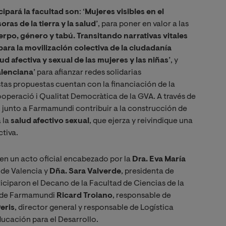
ipará la facultad son
: ‘
Mujeres visibles en el
oras de la tierra y la salud
’, para poner en valor a las
rpo, género y tabú. Transitando narrativas vitales
para la movilización colectiva de la ciudadanía
ud afectiva y sexual de las mujeres y las niñas
’, y
alenciana
’ para afianzar redes solidarias
as propuestas cuentan con la financiación de la
ooperació i Qualitat Democràtica de la GVA. A través de
a, junto a Farmamundi contribuir a la construcción de
 la
salud afectivo sexual
, que ejerza y reivindique una
ctiva.
en un acto oficial encabezado por la
Dra. Eva María
 de Valencia y
Dña. Sara Valverde
, presidenta de
iciparon el Decano de la Facultad de Ciencias de la
s de Farmamundi
Ricard Troiano
, responsable de
Peris
, director general y responsable de Logística
ducación para el Desarrollo.