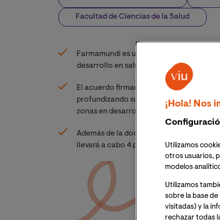
Facultad de Ciencias de la Salud
Farmamundi es una ONG con más de 30 añ
desarrollo en salud, tanto a nivel nacio
El acuerdo firmado amplía el marco de c
profundizando su trabajo conjunto en po
¡Hola! Nos i
zonas en desarrollo y colectivos vulnera
Configuració
Además de la docencia de integrantes de
llevará a cabo 4 proyectos con la ONG y 
Utilizamos cookie
otros usuarios, p
modelos analític
Utilizamos tambi
sobre la base de 
visitadas) y la i
rechazar todas l