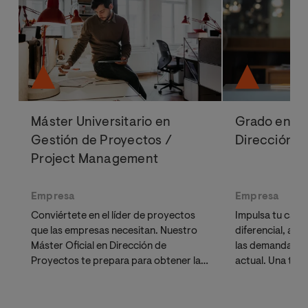
Máster Universitario en
Grado en Ad
Gestión de Proyectos /
Dirección d
Project Management
Empresa
Empresa
Conviértete en el líder de proyectos
Impulsa tu carre
que las empresas necesitan. Nuestro
diferencial, act
Máster Oficial en Dirección de
las demandas de
Proyectos te prepara para obtener las
actual. Una titu
certificaciones más demandadas del
para líderes, e
sector, como
PMP® o CAPM® del
profesionales q
PMI
.
académica.