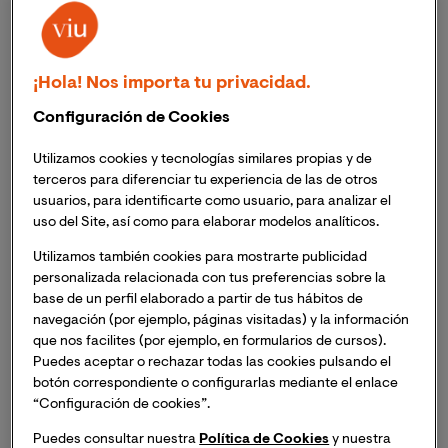
realmente
qué es PMP
. La acreditación que entrega el
PMI a quienes superan dicha prueba puede interesar a
cualquier Director de Proyecto. ¿Será tu próximo
objetivo?
¡Hola! Nos importa tu privacidad.
Configuración de Cookies
Utilizamos cookies y tecnologías similares propias y de
terceros para diferenciar tu experiencia de las de otros
¿Qué es PMP?
usuarios, para identificarte como usuario, para analizar el
uso del Site, así como para elaborar modelos analíticos.
PMP significa Project Management Professional
. Por
Utilizamos también cookies para mostrarte publicidad
lo tanto, la certificación PMP es algo que podría
personalizada relacionada con tus preferencias sobre la
interesar a toda persona que trabaje como director de
base de un perfil elaborado a partir de tus hábitos de
proyecto. Para obtenerla hay que aprobar un examen
navegación (por ejemplo, páginas visitadas) y la información
que proporciona el Project Management Institute
que nos facilites (por ejemplo, en formularios de cursos).
(PMI). Se trata de una prueba exigente, pero
quienes
Puedes aceptar o rechazar todas las cookies pulsando el
saben qué es PMP tienen claro que ese es uno de sus
botón correspondiente o configurarlas mediante el enlace
“Configuración de cookies”.
puntos fuertes, ya que es reconocida en todo el
mundo como un estándar de cualificación para los
Puedes consultar nuestra
Política de Cookies
y nuestra