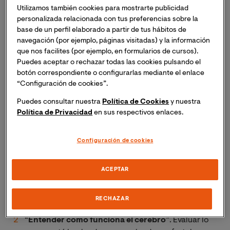
proporcionar pautas para iniciarse en la metamorfosis
Utilizamos también cookies para mostrarte publicidad
de un profesor que pase de ser un relator y transmisor
personalizada relacionada con tus preferencias sobre la
de conocimientos hacia un profesor experimentado en
base de un perfil elaborado a partir de tus hábitos de
el funcionamiento del cerebro, pero podríamos
navegación (por ejemplo, páginas visitadas) y la información
preguntarnos ¿Para qué le sirve a un profesor saber
que nos facilites (por ejemplo, en formularios de cursos).
cómo aprende el cerebro? La solución a esta pregunta
Puedes aceptar o rechazar todas las cookies pulsando el
botón correspondiente o configurarlas mediante el enlace
nos la proporciona Forés y Trinidad (2017, p. 31-32)
“Configuración de cookies”.
cuando indican “hay tantas respuestas como cerebros
para responder a esta pregunta”. Además dividen en
Puedes consultar nuestra
Política de Cookies
y nuestra
tres fases los beneficios que se proporciona a los
Política de Privacidad
en sus respectivos enlaces.
profesores que aplican la neurodidáctica y se interesan
por la neuroeducación:
Configuración de cookies
“
Darse cuenta
”. Llevar a la conciencia su práctica
ACEPTAR
diaria. Esto se podría calificar como una
Metaenseñanza respecto a una reflexión profunda
sobre su práctica de enseñanza cotidiana.
RECHAZAR
“
Entender cómo funciona el cerebro
”. Evaluar lo