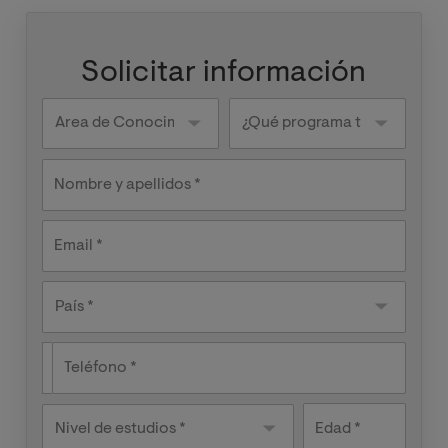
Solicitar información
Knowledge
¿Qué
areas
programa
te
interesa?
Nombre y apellidos
Email
País
País *
Teléfono
Nivel de
Edad
estudios