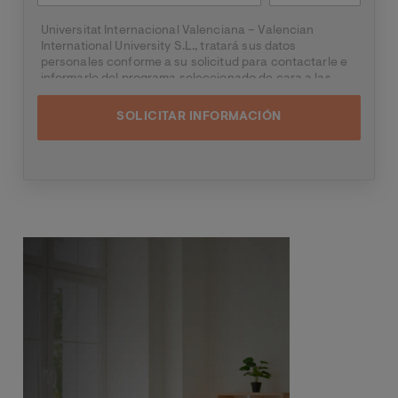
Universitat Internacional Valenciana – Valencian
International University S.L., tratará sus datos
personales conforme a su solicitud para contactarle e
informarle del programa seleccionado de cara a las
dos próximas convocatorias del mismo, pudiendo
contactar con usted a través de medios electrónicos
(
WhatsApp
y/o correo electrónico) y por medios
telefónicos, siendo eliminados una vez facilitada dicha
información y/o transcurridas las citadas
convocatorias.
Ud. podrá ejercer los derechos de acceso, supresión,
rectificación, oposición, limitación y portabilidad,
mediante carta a Universitat Internacional Valenciana
Imagen
– Valencian International University S.L. - Apartado de
Correos 221 de Barcelona, o remitiendo un email a
rgp
d@universidadviu.com
. Asimismo, cuando lo
considere oportuno podrá presentar una reclamación
ante la Agencia Española de protección de datos.
Podrá ponerse en contacto con nuestro Delegado de
Protección de Datos mediante escrito dirigido a
dpo@
planeta.es
o a Grupo Planeta, At.: Delegado de