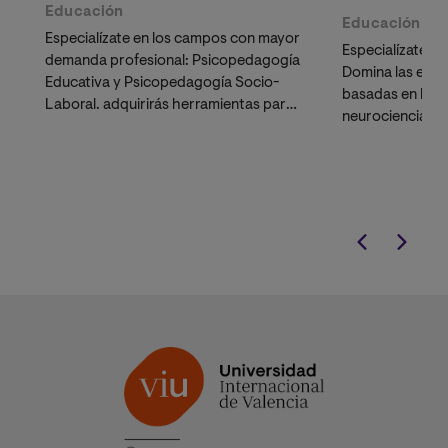
Educación
Educación
Especialízate en los campos con mayor
Especialízate en
demanda profesional: Psicopedagogía
Domina las estr
Educativa y Psicopedagogía Socio-
basadas en los ú
Laboral. adquirirás herramientas para
neurociencia co
detectar
dificultades, orientar y
activas de efic
diseñar estrategias educativas
a diseñar entor
eficaces.
que responden a
potencian el de
estudiante.