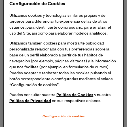
encontrados en profesionales de la salud u otras
Configuración de Cookies
profesiones. El ejercicio docente se sitúa en
consecuencia como una de las profesiones más
Utilizamos cookies y tecnologías similares propias y de
vulnerables al SQT debido a la propia idiosincrasia de la
terceros para diferenciar tu experiencia de las de otros
usuarios, para identificarte como usuario, para analizar el
profesión.
uso del Site, así como para elaborar modelos analíticos.
Partiendo del principio de que efectivamente
el SQT es
Utilizamos también cookies para mostrarte publicidad
personalizada relacionada con tus preferencias sobre la
una patología grave
, sea por el sufrimiento que causa
base de un perfil elaborado a partir de tus hábitos de
a la persona que lo sufre, o por la disminución de la
navegación (por ejemplo, páginas visitadas) y la información
actividad en el trabajo, o también por la perturbación
que nos facilites (por ejemplo, en formularios de cursos).
que causa en las relaciones interpersonales e
Puedes aceptar o rechazar todas las cookies pulsando el
institucionales, estudiarlo en los profesionales de la
botón correspondiente o configurarlas mediante el enlace
educación y, en este caso, en los
profesores o
“Configuración de cookies”.
maestros
, reúne todas las condiciones para evaluar el
Puedes consultar nuestra
Política de Cookies
y nuestra
síndrome en toda su magnitud como lo señalan
Política de Privacidad
en sus respectivos enlaces.
diferentes estudios en distintos países.
Configuración de cookies
El estudio del SQT se presenta como un elemento de
gran relevancia dentro del contexto de la prevención