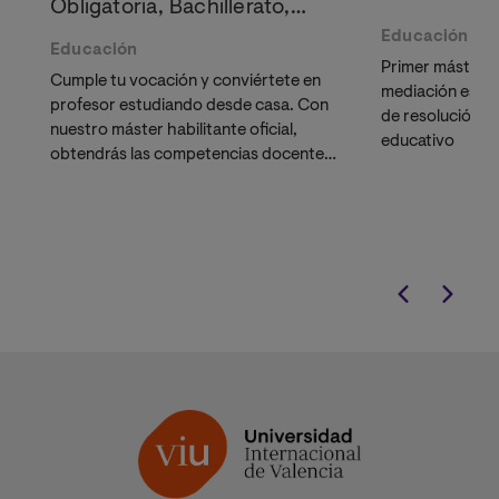
Obligatoria, Bachillerato,
Formación Profesional y
Educación
Educación
Enseñanza de Idiomas
Primer máster d
Cumple tu vocación y conviértete en
mediación esco
profesor estudiando desde casa. Con
de resolución de
nuestro máster habilitante oficial,
educativo
obtendrás las competencias docentes
necesarias para acceder a una de las
profesiones más demandadas y con
mayor impacto.