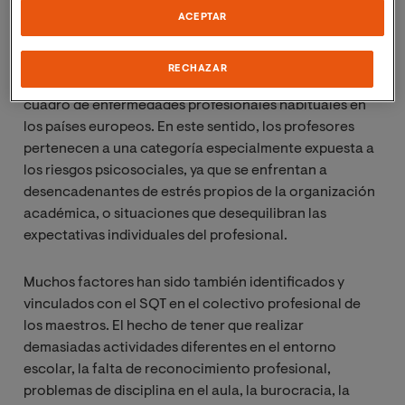
de los riesgos laborales y del análisis de las condiciones
ACEPTAR
de trabajo, debido a que diferentes sentencias
europeas reconocen que las psicopatologías pueden
RECHAZAR
tener una etiología ocupacional, aunque no esté en el
cuadro de enfermedades profesionales habituales en
los países europeos. En este sentido, los profesores
pertenecen a una categoría especialmente expuesta a
los riesgos psicosociales, ya que se enfrentan a
desencadenantes de estrés propios de la organización
académica, o situaciones que desequilibran las
expectativas individuales del profesional.
Muchos factores han sido también identificados y
vinculados con el SQT en el colectivo profesional de
los maestros. El hecho de tener que realizar
demasiadas actividades diferentes en el entorno
escolar, la falta de reconocimiento profesional,
problemas de disciplina en el aula, la burocracia, la