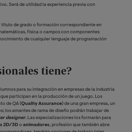
o. Será de utilidad la experiencia previa con
n título de grado o formación correspondiente en
, matemáticas, física o campos con componentes
onocimiento de cualquier lenguaje de programación
sionales tiene?
lumnos para su integración en empresas de la industria
 que participan en la producción de un juego. Los
to de QA (
Quality Assurance
) de una gran empresa, un
; los amantes de rama de diseño podrán trabajar de
er designer
. Las especializaciones los formarán para
as 2D/3D
o
animadores
, profesión que también abre
s programadores, tendrán opciones de trabajo tales