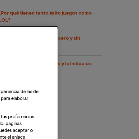
¿Por qué tienen tanto éxito juegos como
LOL?
Crear videojuegos desde cero y sin
experiencia
Los videojuegos agresivos y la imitación
xperiencia de las de
o para elaborar
 tus preferencias
lo, páginas
 Puedes aceptar o
te el enlace