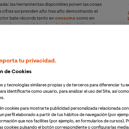
ada: las herramientas disponibles ponen las cosas
as cifras sorprenden año tras año demostrando el
ector bate récords tanto en
consumo
como en
por el aumento del poder adquisitivo del jugador
ea
nuevos puestos de trabajo en las empresas
, que
ter en videojuegos en el currículum de sus candidatos.
gratuita: Videojuegos. Las
mporta tu privacidad.
as y las 5 olvidadadas en la
n de Cookies
s y tecnologías similares propias y de terceros para diferenciar tu e
ara identificarte como usuario, para analizar el uso del Site, así com
os.
e el máster en
én cookies para mostrarte publicidad personalizada relacionada con
un perfil elaborado a partir de tus hábitos de navegación (por ejemp
nformación que nos facilites (por ejemplo, en formularios de cursos).
as cookies pulsando el botón correspondiente o configurarlas median