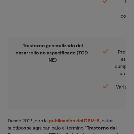
Pérd
hab
comun
Trastorno generalizado del
Present
desarrollo no especificado (TGD-
espect
NE)
cumple to
un dia
Variabil
Desde 2013, con la
publicación del DSM-5
, estos
subtipos se agrupan bajo el término
"Trastorno del