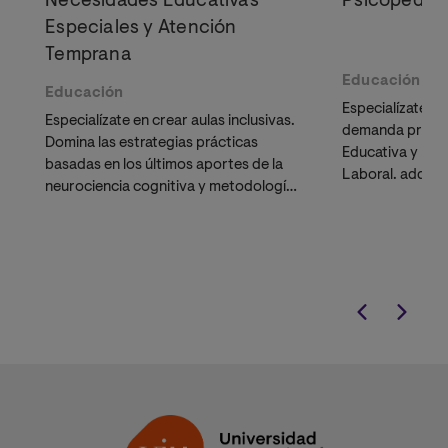
Necesidades Educativas
Psicopedag
Especiales y Atención
Temprana
Educación
Educación
Especialízate e
Especialízate en crear aulas inclusivas.
demanda profes
Domina las estrategias prácticas
Educativa y Ps
basadas en los últimos aportes de la
Laboral. adquir
neurociencia cognitiva y metodologías
detectar
dificu
activas de eficacia probada. Aprende
diseñar estrat
a diseñar entornos neuroeducativos
eficaces.
que responden a la diversidad y
potencian el desarrollo de cada
estudiante.