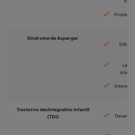
habil
Problema
Síndrome de Asperger
Dificu
n
Lengu
interpr
Intereses
Trastorno desintegrativo infantil
Desarroll
(TDI)