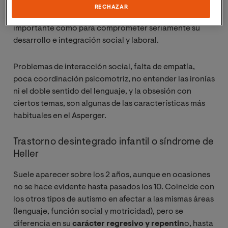
se encuentra en el campo de las habilidades sociales
RECHAZAR
y el comportamiento
, siendo lo suficientemente
importante como para comprometer seriamente su
desarrollo e integración social y laboral.
Problemas de interacción social, falta de empatía,
poca coordinación psicomotriz, no entender las ironías
ni el doble sentido del lenguaje, y la obsesión con
ciertos temas, son algunas de las características más
habituales en el Asperger.
Trastorno desintegrado infantil o síndrome de
Heller
Suele aparecer sobre los 2 años, aunque en ocasiones
no se hace evidente hasta pasados los 10. Coincide con
los otros tipos de autismo en afectar a las mismas áreas
(lenguaje, función social y motricidad), pero se
diferencia en su
carácter regresivo y repentin
o, hasta