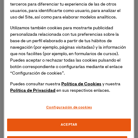
La característica diferencial de este tipo de autismo es
terceros para diferenciar tu experiencia de las de otros
que
se presenta casi con exclusividad en niñas y
usuarios, para identificarte como usuario, para analizar el
tiene carácter regresivo
. Las personas afectadas
uso del Site, así como para elaborar modelos analíticos.
comienzan a sufrir un proceso degenerativo y
Utilizamos también cookies para mostrarte publicidad
progresivo del sistema nervioso que se manifiesta en
personalizada relacionada con tus preferencias sobre la
forma de alteraciones en la comunicación, la
base de un perfil elaborado a partir de tus hábitos de
cognición y la motricidad (tanto fina como gruesa)
navegación (por ejemplo, páginas visitadas) y la información
alrededor de los 2 años. Estas niñas tienen un
que nos facilites (por ejemplo, en formularios de cursos).
desarrollo psicomotor normal, al menos en apariencia,
Puedes aceptar o rechazar todas las cookies pulsando el
botón correspondiente o configurarlas mediante el enlace
hasta entonces. De cualquier modo, diversos estudios
“Configuración de cookies”.
demuestran que, incluso en el periodo asintómático, se
produce una reducción del tono muscular (hipotonia).
Puedes consultar nuestra
Política de Cookies
y nuestra
Política de Privacidad
en sus respectivos enlaces.
Síndrome de Asperger
Configuración de cookies
El
Asperger
es el tipo de autismo más difícil y, en
ocasiones, tardío de diagnosticar, porque las personas
afectadas no tienen ningún tipo de discapacidad
ACEPTAR
intelectual ni rasgo físico que las identifique.
El déficit