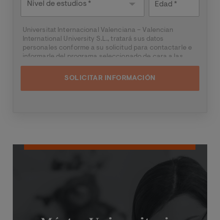
Edad
estudios
Universitat Internacional Valenciana – Valencian
International University S.L., tratará sus datos
personales conforme a su solicitud para contactarle e
informarle del programa seleccionado de cara a las
dos próximas convocatorias del mismo, pudiendo
contactar con usted a través de medios electrónicos
(
WhatsApp
y/o correo electrónico) y por medios
telefónicos, siendo eliminados una vez facilitada dicha
información y/o transcurridas las citadas
convocatorias.
Ud. podrá ejercer los derechos de acceso, supresión,
rectificación, oposición, limitación y portabilidad,
mediante carta a Universitat Internacional Valenciana
Imagen
– Valencian International University S.L. - Apartado de
Correos 221 de Barcelona, o remitiendo un email a
rgp
d@universidadviu.com
. Asimismo, cuando lo
considere oportuno podrá presentar una reclamación
ante la Agencia Española de protección de datos.
Podrá ponerse en contacto con nuestro Delegado de
Protección de Datos mediante escrito dirigido a
dpo@