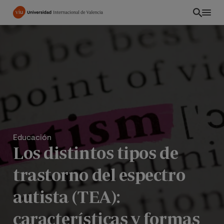
Pasar
al
contenido
principal
Educación
Los distintos tipos de
trastorno del espectro
ES
autista (TEA):
características y formas