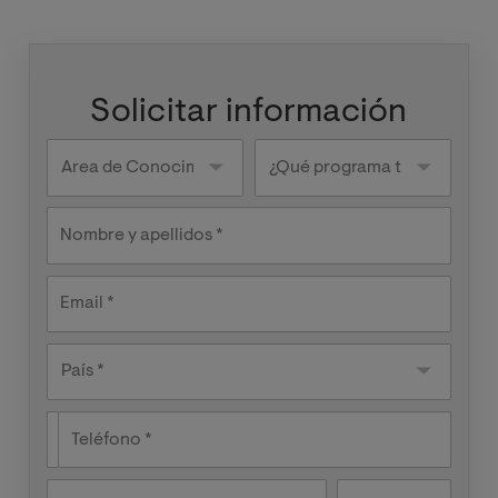
Solicitar información
Knowledge
¿Qué
areas
programa
te
interesa?
Nombre y apellidos
Email
País
País *
Teléfono
Nivel de