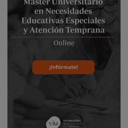
planeta.es
o a Grupo Planeta, At.: Delegado de
Protección de Datos, Avda. Diagonal 662-664, 08034
Barcelona.