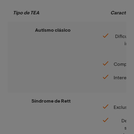
Tipo de TEA    
Característ
Autismo clásico
Dificulta
inte
Comporta
Intereses
Síndrome de Rett
Exclusivo
Desar
segu