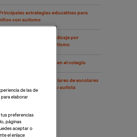
Principales estrategias educativas para
niños con autismo
Características del aprendizaje por
imitación en niños con autismo
La detección del autismo en el colegio
Las adaptaciones curriculares de escolares
con trastorno de espectro autista
xperiencia de las de
o para elaborar
 tus preferencias
lo, páginas
 Puedes aceptar o
te el enlace