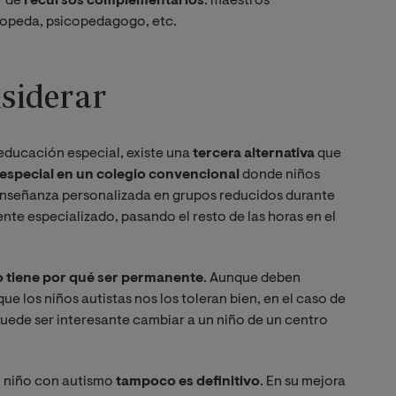
r de
recursos complementarios
: maestros
gopeda, psicopedagogo, etc.
nsiderar
 educación especial, existe una
tercera alternativa
que
a especial en un colegio convencional
donde niños
enseñanza personalizada en grupos reducidos durante
nte especializado, pasando el resto de las horas en el
 tiene por qué ser permanente
. Aunque deben
ue los niños autistas nos los toleran bien, en el caso de
 puede ser interesante cambiar a un niño de un centro
 niño con autismo
tampoco es definitivo
. En su mejora