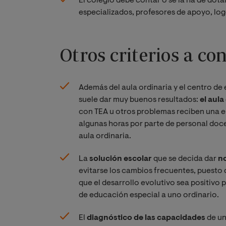
El colegio debe contar o se la ha de dota
especializados, profesores de apoyo, lo
Otros criterios a co
Además del aula ordinaria y el centro de
suele dar muy buenos resultados:
el aul
con TEA u otros problemas reciben una 
algunas horas por parte de personal doce
aula ordinaria.
La
solución escolar
que se decida dar
no
evitarse los cambios frecuentes, puesto q
que el desarrollo evolutivo sea positivo
de educación especial a uno ordinario.
El
diagnóstico de las capacidades
de un