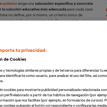
e autismo
exige una
valoración específica y concreta
gir la solución educativa más adecuada
para cada caso
ista no define, por sí mismo, un criterio único de
una serie de factores, tanto del niño como del centro
n va a ser la mejor, apostando siempre que las
ás inclusiva posible en un aula o centro ordinario
.
 del niño
mporta tu privacidad.
n de Cookies
 una escolarización en un centro ordinario o de
s y tecnologías similares propias y de terceros para diferenciar tu e
intelectuales, comunicacionales y de comportamiento
ara identificarte como usuario, para analizar el uso del Site, así com
os.
én cookies para mostrarte publicidad personalizada relacionada con
 son
:
un perfil elaborado a partir de tus hábitos de navegación (por ejemp
nformación que nos facilites (por ejemplo, en formularios de cursos).
as cookies pulsando el botón correspondiente o configurarlas median