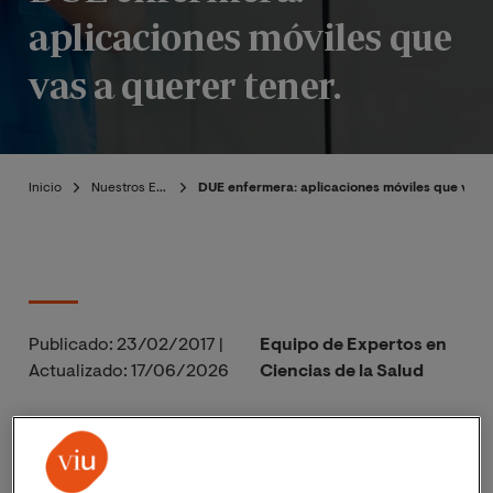
aplicaciones móviles que
vas a querer tener.
Inicio
Nuestros Expertos
DUE enfermera: aplicaciones móviles que vas a
Publicado:
23/02/2017
|
Equipo de Expertos en
Actualizado:
17/06/2026
Ciencias de la Salud
Una DUE enfermera es un profesional con tantas
responsabilidades y exigencias, que cualquier ayuda