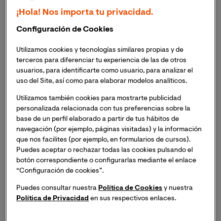
que venga a aumentar su destrezas y conocimientos
¡Hola! Nos importa tu privacidad.
profesionales, o simplemente a facilitarle el día a día, es
más que bienvenida.
Configuración de Cookies
Utilizamos cookies y tecnologías similares propias y de
El mundo de las aplicaciones, esos softwares
terceros para diferenciar tu experiencia de las de otros
aparentemente sencillos y que nos dejan con la boca
usuarios, para identificarte como usuario, para analizar el
abierta con la de cosas que pueden lograr, no ha
uso del Site, así como para elaborar modelos analíticos.
tardado en crear para la DUE enfermera opciones que
pueden representar una ayuda extra importante. En
Utilizamos también cookies para mostrarte publicidad
personalizada relacionada con tus preferencias sobre la
este artículo recopilamos para los profesionales de
base de un perfil elaborado a partir de tus hábitos de
esta área, o aquellos que estén interesados en cursar
navegación (por ejemplo, páginas visitadas) y la información
un
grado en enfermería
, 5 aplicaciones que van a
que nos facilites (por ejemplo, en formularios de cursos).
querer tener a mano.
Puedes aceptar o rechazar todas las cookies pulsando el
botón correspondiente o configurarlas mediante el enlace
“Configuración de cookies”.
5 aplicaciones para una due
Puedes consultar nuestra
Política de Cookies
y nuestra
enfermera
Política de Privacidad
en sus respectivos enlaces.
AEMPS CIMA:
con más de 10 000 descargas, esta app