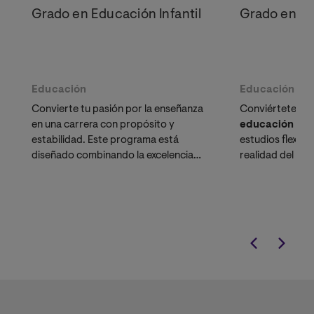
Grado en Educación Infantil
Grado en Ed
Educación
Educación
Convierte tu pasión por la enseñanza
Conviértete en
en una carrera con propósito y
educación pri
estabilidad. Este programa está
estudios flexibl
diseñado combinando la excelencia
realidad del aul
académica con la flexibilidad que
maestro
te ofr
necesitas. Si ya eres Técnico Superior
mayor empleabil
solicita tu reconocimiento de créditos
educativo.
gratuito y termina tu Grado en menos
tiempo