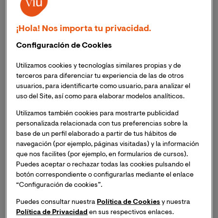
¡Hola! Nos importa tu privacidad.
Configuración de Cookies
Utilizamos cookies y tecnologías similares propias y de
terceros para diferenciar tu experiencia de las de otros
usuarios, para identificarte como usuario, para analizar el
uso del Site, así como para elaborar modelos analíticos.
Utilizamos también cookies para mostrarte publicidad
personalizada relacionada con tus preferencias sobre la
base de un perfil elaborado a partir de tus hábitos de
El rector de la
Universidad Internacional Valenciana
navegación (por ejemplo, páginas visitadas) y la información
(VIU)
, Juan Manuel Badenas, e Inmaculada Tuset,
que nos facilites (por ejemplo, en formularios de cursos).
presidenta de la
Federación Española de Religiosos
Puedes aceptar o rechazar todas las cookies pulsando el
de Enseñanza-Titulares de Centros Católicos (FERE-
botón correspondiente o configurarlas mediante el enlace
CECA),
han firmado un convenio-marco de
“Configuración de cookies”.
colaboración por el que los alumnos del
Máster de
Puedes consultar nuestra
Política de Cookies
y nuestra
Formación del Profesorado
de Enseñanza
Política de Privacidad
en sus respectivos enlaces.