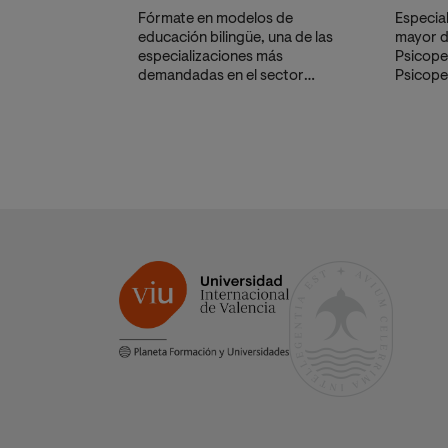
Fórmate en modelos de
Especia
educación bilingüe, una de las
mayor d
especializaciones más
Psicope
demandadas en el sector
Psicope
educativo. Crece
adquiri
profesionalmente y mejora tu
detect
baremo para las oposiciones.
y diseñ
educati