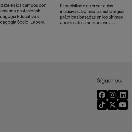
lízate en los campos con
Especialízate en crear aulas
emanda profesional:
inclusivas. Domina las estrategias
dagogía Educativa y
prácticas basadas en los últimos
dagogía Socio-Laboral.
aportes de la neurociencia
rás herramientas para
cognitiva y metodologías
ar
dificultades, orientar
activas de eficacia probada.
ar estrategias
Aprende a diseñar entornos
vas eficaces.
neuroeducativos que responden
a la diversidad y potencian el
desarrollo de cada estudiante.
Síguenos: