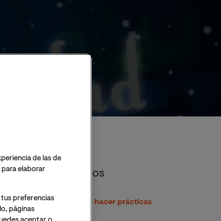
uevo
xperiencia de las de
o para elaborar
Artículos destacados
 tus preferencias
Alumnos de la VIU podrán hacer prácticas
lo, páginas
en EEUU y Argentina
 Puedes aceptar o