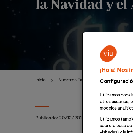
la Navidad y e
¡Hola! Nos i
Inicio
Nuestros Expertos
Alumnos de 
Configuració
Utilizamos cookie
otros usuarios, p
modelos analític
Publicado:
20/12/2012
|
Actualizado:
19/05/
Utilizamos tambi
sobre la base de 
visitadas) y la i