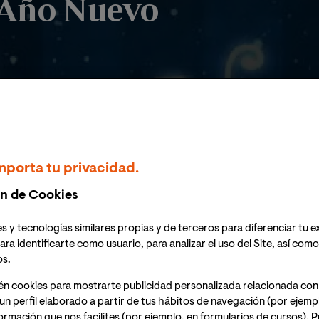
l Año Nuevo
mporta tu privacidad.
la VIU de todo el mundo felicitan online la Navidad y el Año N
n de Cookies
s y tecnologías similares propias y de terceros para diferenciar tu e
ara identificarte como usuario, para analizar el uso del Site, así com
os.
2026
én cookies para mostrarte publicidad personalizada relacionada con
un perfil elaborado a partir de tus hábitos de navegación (por ejemp
nformación que nos facilites (por ejemplo, en formularios de cursos).