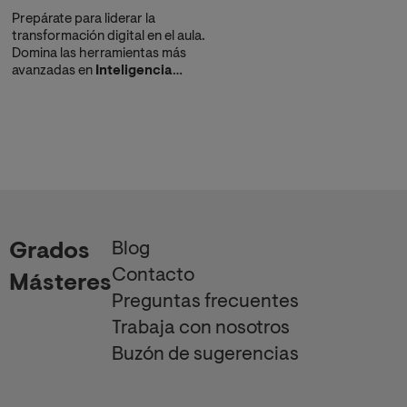
Prepárate para liderar la
transformación digital en el aula.
Domina las herramientas más
avanzadas en
Inteligencia
Artificial Educativa
e
Innovación Pedagógica y obtén
un perfil adaptado al
Marco de
Competencia Digital Docente
.
Blog
Grados
Contacto
Másteres
Preguntas frecuentes
Trabaja con nosotros
Buzón de sugerencias