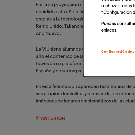
Fiel a su proyección nacional e internacional,
rechazar todas l
decidido este año felicitar estas fiestas de N
“Configuración d
gracias a la tecnología
online
, marca de la cas
Puedes consulta
Reino Unido, Tailandia y, por supuesto, España
enlaces.
Año Nuevo.
La VIU tiene alumnos residiendo hasta en una 
Configuración de c
año el contenido de la felicitación ha querido
través de su plataforma audiovisual, interactiv
España y de varios países en la difusión de su
En esta felicitación aparecen testimonios de
sus propios domicilios y a través de los orden
imágenes de lugares emblemáticos de las ciud
ANTERIOR