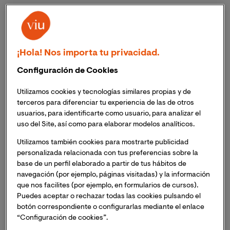
estas jornadas han quedado recogidas en un completo
informe, titulado
‘Hacia un uso humanista de la
tecnología: Una mirada al sector sanitario,
medioambiental, industrial y empresarial’
. En el se
¡Hola! Nos importa tu privacidad.
hace un recorrido por las principales tendencias e
innovaciones tecnológicas que dibujarán, o tienen el
Configuración de Cookies
potencial de hacerlo, algunos de los aspectos
Utilizamos cookies y tecnologías similares propias y de
fundamentales nuestro futuro. El informe hace
terceros para diferenciar tu experiencia de las de otros
especial hincapié en la
aplicación de estas
usuarios, para identificarte como usuario, para analizar el
tecnologías para la mejora de las condiciones de vida
uso del Site, así como para elaborar modelos analíticos.
de las personas
, entendiendo siempre la innovación
Utilizamos también cookies para mostrarte publicidad
como un proceso centrado en lo humano, tal como lo
personalizada relacionada con tus preferencias sobre la
expresó el Dr. Néstor Sánchez Doreste, director de la
base de un perfil elaborado a partir de tus hábitos de
ESICT de VIU, en la jornada inaugural “
Puede decirse 
navegación (por ejemplo, páginas visitadas) y la información
que la tecnología no tiene sentido por sí misma, ya que 
que nos facilites (por ejemplo, en formularios de cursos).
su razón de ser es aportar valor y mejorar procesos y, en 
Puedes aceptar o rechazar todas las cookies pulsando el
últimas, mejorar la vida de las personas
”.
botón correspondiente o configurarlas mediante el enlace
“Configuración de cookies”.