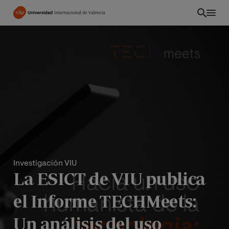
Pasar
al
contenido
principal
Investigación VIU
La ESICT de VIU publica
ES
el Informe TECHMeets:
Un análisis del uso