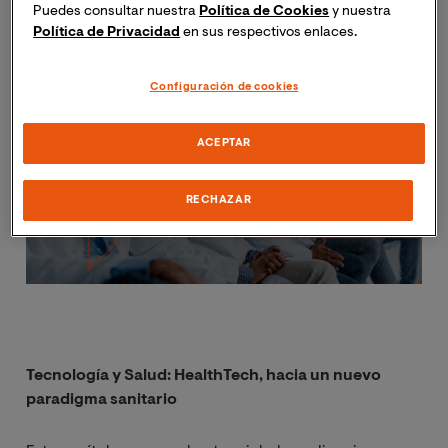
El informe se divide en
4 grandes capítulos
, cada uno
Puedes consultar nuestra
Política de Cookies
y nuestra
destinado a uno de los sectores tratados:
Política de Privacidad
en sus respectivos enlaces.
Imagen
Configuración de cookies
ACEPTAR
RECHAZAR
Tecnología y Salud: HealthTech, hacia un nuevo
paradigma sanitario