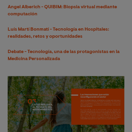
Angel Alberich - QUIBIM: Biopsia virtual mediante
computación
Luís Martí Bonmatí - Tecnología en Hospitales:
realidades, retos y oportunidades
Debate - Tecnología, una de las protagonistas en la
Medicina Personalizada
Imagen