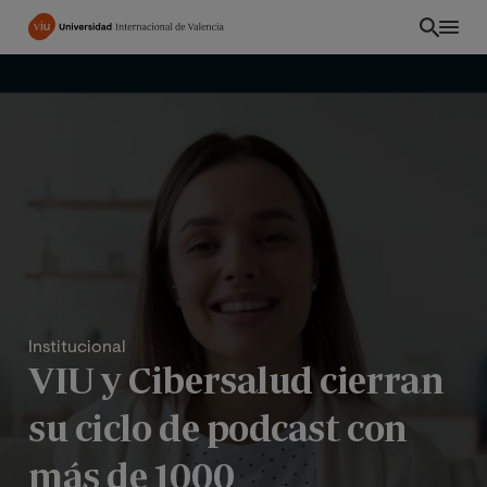
Pasar
al
contenido
principal
Institucional
VIU y Cibersalud cierran
EC
su ciclo de podcast con
más de 1000