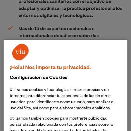
profesionales sanitarios con el objetivo de
adaptar y optimizar la práctica profesional a los
entornos digitales y tecnológicos.
Más de 15 de expertos nacionales e
internacionales debatieron sobre las
principales cuestiones que plantea
la irrupción
de la tecnología en el ámbito sanitario
.
Han sido más de 1.000 profesionales sanitarios
¡Hola! Nos importa tu privacidad.
inscritos al ciclo de podcast en su primera
edición.
Configuración de Cookies
La Universidad Internacional de Valencia y
Cibersalud
,
Utilizamos cookies y tecnologías similares propias y de
terceros para diferenciar tu experiencia de las de otros
asociación internacional de profesionales referente en
usuarios, para identificarte como usuario, para analizar el
atención online a la salud mental, pusieron en marcha
uso del Site, así como para elaborar modelos analíticos.
el pasado 27 de mayo, una iniciativa con la que
analizar,
a través de un ciclo de podcast, los
Utilizamos también cookies para mostrarte publicidad
principales
desafíos a los que se enfrentan los
personalizada relacionada con tus preferencias sobre la