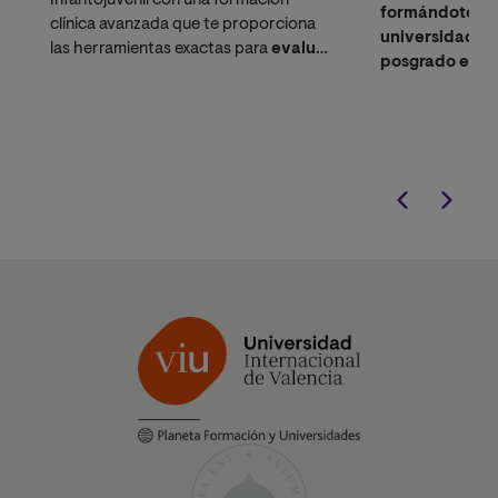
Infantojuvenil con una formación
formándote en
clínica avanzada que te proporciona
universidad on
las herramientas exactas para
evaluar,
posgrado enfo
diagnosticar e intervenir
de forma
prevención de 
óptima en los trastornos psicológicos
comportamient
más comunes en niños y adolescente.