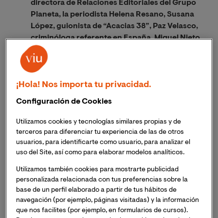
directora de Relaciones Editoriales del Grupo
Planeta, la periodista Helena Resano, Susana
López, guionista de “Acacias 38”, Paz Velasco,
criminóloga referente en España, Miquel Nieto,
Industry Lead en LUCA, Ignacio Calderón,
profesor e investigador en la ONU, o Carlos
Rus, presidente de ASPE, han sido algunos de
los invitados que han abordado el futuro de la
¡Hola! Nos importa tu privacidad.
formación superior en distintas áreas
Configuración de Cookies
académicas.
Utilizamos cookies y tecnologías similares propias y de
La semana pasada la Universidad Internacional de
terceros para diferenciar tu experiencia de las de otros
Valencia (VIU) celebró su jornada de puertas abiertas
usuarios, para identificarte como usuario, para analizar el
virtual para dar a conocer su modelo académico y la
uso del Site, así como para elaborar modelos analíticos.
metodología que le ha convertido en una de las
Utilizamos también cookies para mostrarte publicidad
universidades online de referencia en el mundo
personalizada relacionada con tus preferencias sobre la
hispanohablante.
base de un perfil elaborado a partir de tus hábitos de
navegación (por ejemplo, páginas visitadas) y la información
que nos facilites (por ejemplo, en formularios de cursos).
Los visitantes tuvieron acceso al reciente premiado