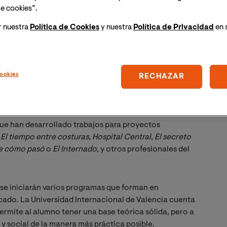
e cookies”.
rso académico destaca la
Maestría en
Data Science
en
l mundo de la comunicación en España y orientado en
r nuestra
Política de Cookies
y nuestra
Política de Privacidad
en 
para el desarrollo de estrategias de comunicación.
ca también la
Maestría en Comunicación
 Atresmedia y que cuenta en su profesorado con los
ookies
RECHAZAR
rsidad Internacional de Valencia contará con la
 en Creación de Guiones Audiovisuales
, que cuenta
que han desarrollado trabajos para proyectos
o
El tiempo entre costuras
,
Hospital Central
,
El secreto 
e cómo pasó
o
El Internado
, y otros profesionales del
 se iniciarán varios programas que forman en
do. La Universidad Internacional de Valencia cuenta
mite al alumno tener una base teórica sólida, pero a
 y social de la manera más práctica posible.