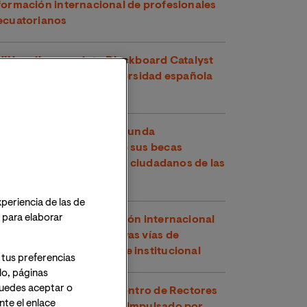
formación internacional de profesionales
ecuatorianos
VIU recibe su quinto Blackboard Catalyst
Award y es la única universidad española
premiada en 2026
VIU y la OEA abren la segunda
convocatoria de 2026 de sus becas
conjuntas, dirigidas a los ciudadanos de las
Américas
xperiencia de las de
o para elaborar
VIU refuerza su proyección internacional
en Perú explorando nuevas vías de
cooperación académica e institucional
 tus preferencias
lo, páginas
 Puedes aceptar o
VIU participa en el Encuentro de Rectores
te el enlace
y Rectoras Perú-España impulsado por