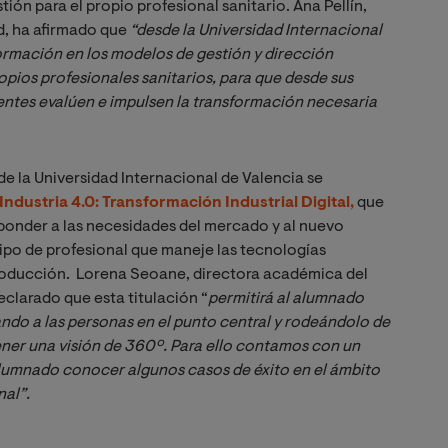
ión para el propio profesional sanitario. Ana Pellín,
ud, ha afirmado que
“
desde la Universidad Internacional 
rmación en los modelos de gestión y dirección 
ropios profesionales sanitarios, para que desde sus 
ntes evalúen e impulsen la transformación necesaria 
de la Universidad Internacional de Valencia se
Industria 4.0: Transformación Industrial Digital
,
que
ponder a las necesidades del mercado y al nuevo
ipo de profesional que maneje las tecnologías
producción. Lorena Seoane, directora académica del
eclarado que esta titulación “
permitirá al alumnado 
ndo a las personas en el punto central y rodeándolo de 
ener una visión de 360º. Para ello contamos con un 
alumnado conocer algunos casos de éxito en el ámbito 
nal”.