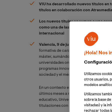
VIU ha desarrollado nuevos títulos en 
títulos en colaboración con Atresmedi
Los nuevos títulos se suman a una prop
como una de las universidades online c
internacional
Valencia, 9 de julio 2020.-
La Universida
formativa de cara al próximo curso acadé
¡Hola! Nos i
máster, sumándose a las más de 70 titula
Configuració
universidades online con mayor crecimie
programas innovadores, especializados y
Utilizamos cookie
sociedad y el mercado laboral público y 
otros usuarios, p
modelos analític
En un contexto en el que la demanda de 
últimos meses a raíz del confinamiento y 
Utilizamos tambi
educativo, Universidad Internacional de 
sobre la base de 
visitadas) y la i
titulaciones con el fin de formar y profe
rechazar todas l