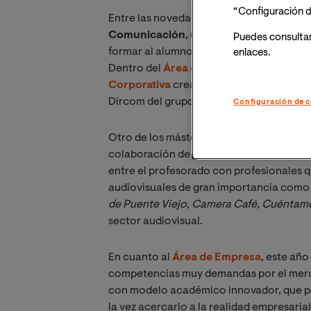
“Configuración d
Entre las novedades para el próximo cu
Comunicación
, un máster pionero en e
Puedes consulta
formar al alumno en el análisis de datos 
enlaces.
Dentro del
Área de Comunicación
desta
Corporativa
creado en colaboración con
Dircom del grupo audiovisual.
Configuración de c
Otro de los másteres en los que la Unive
colaboración de Atresmedia es el
Máster
entre el profesorado con profesionales 
audiovisuales de gran importancia com
de Puente Viejo
,
Camera Café, Cuéntam
sector audiovisual.
En cuanto al
Área de Empresa
, este año
competencias muy demandas por el merca
con modelo académico innovador, que per
la vez acercarlo a la realidad empresarial