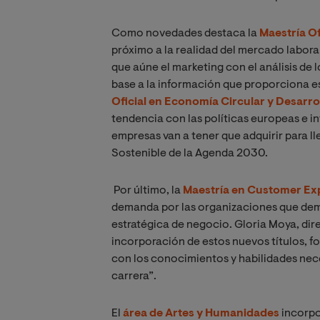
Como novedades destaca la
Maestría Of
próximo a la realidad del mercado labor
que aúne el marketing con el análisis de
base a la información que proporciona es
Oficial en Economía Circular y Desarro
tendencia con las políticas europeas e i
empresas van a tener que adquirir para ll
Sostenible de la Agenda 2030.
Por último, la
Maestría en Customer Ex
demanda por las organizaciones que dema
estratégica de negocio. Gloria Moya, dir
incorporación de estos nuevos títulos,
con los conocimientos y habilidades nece
carrera”.
El
área de Artes y Humanidades
incorpo