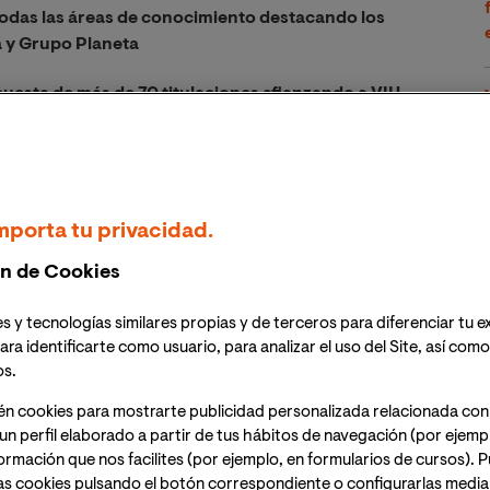
todas las áreas de conocimiento destacando los
a y Grupo Planeta
uesta de más de 70 titulaciones afianzando a VIU
on mayor crecimiento a nivel nacional e
d Internacional de Valencia ha ampliado su oferta
mico con la incorporación de 11 nuevas titulaciones de
mporta tu privacidad.
ciones con las que cuenta la Universidad, una de las
n de Cookies
nto nacional e internacional y que cada año incorpora
 altamente enfocados a las necesidades reales de la
s y tecnologías similares propias y de terceros para diferenciar tu e
privado.
ara identificarte como usuario, para analizar el uso del Site, así com
os.
formación online se ha visto incrementada durante los
de la situación de incertidumbre que vive el sector
én cookies para mostrarte publicidad personalizada relacionada con
Valencia ofrece a futuros estudiantes nuevas
un perfil elaborado a partir de tus hábitos de navegación (por ejemp
nformación que nos facilites (por ejemplo, en formularios de cursos).
sionalizar nuevos perfiles demandados por las empresas.
as cookies pulsando el botón correspondiente o configurarlas median