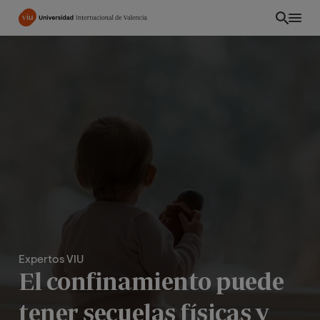
Pasar
al
contenido
principal
Expertos VIU
EC
El confinamiento puede
tener secuelas físicas y