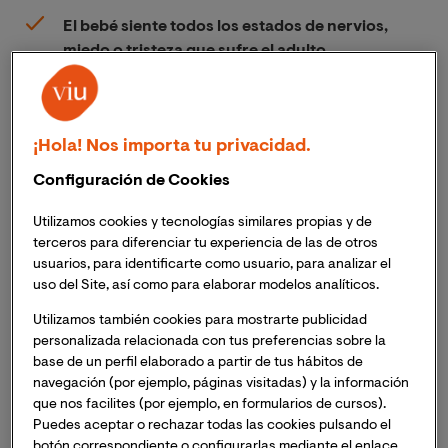
El bebé siente todos los estados de nervios,
miedo o tristeza que sufre el adulto.
También destacó la especial relevancia que
tendrá la figura del psicólogo en los próximos
tiempos para paliar los efectos que el COVID-19
¡Hola! Nos importa tu privacidad.
generará en la ciudadanía.
Configuración de Cookies
La Universidad Internacional de Valencia ha analizado
Utilizamos cookies y tecnologías similares propias y de
con la prestigiosa psicóloga y docente de la
terceros para diferenciar tu experiencia de las de otros
Universidad, Milagros Molero, la situación,
usuarios, para identificarte como usuario, para analizar el
sintomatología y las estrategias para abordar el
uso del Site, así como para elaborar modelos analíticos.
confinamiento que afecta a bebés y niños,
Utilizamos también cookies para mostrarte publicidad
considerados personas “muy vulnerables” ante esta
personalizada relacionada con tus preferencias sobre la
situación inusual. Este análisis se extrae del Encuentro
base de un perfil elaborado a partir de tus hábitos de
Digital con Expertos organizado por el Área de
navegación (por ejemplo, páginas visitadas) y la información
Ciencias de la Salud de la Universidad Internacional de
que nos facilites (por ejemplo, en formularios de cursos).
Puedes aceptar o rechazar todas las cookies pulsando el
Valencia bajo el título: "
Estrategias psicológicas en 
botón correspondiente o configurarlas mediante el enlace