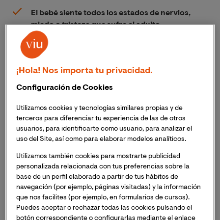
El bebé siente todos los estados de nervios,
miedo o tristeza que sufre el adulto.
También destacó la especial relevancia que
tendrá la figura del psicólogo en los próximos
¡Hola! Nos importa tu privacidad.
tiempos para paliar los efectos que el COVID-19
generará en la ciudadanía.
Configuración de Cookies
La Universidad Internacional de Valencia ha analizado
Utilizamos cookies y tecnologías similares propias y de
con la prestigiosa psicóloga y docente de la
terceros para diferenciar tu experiencia de las de otros
Universidad, Milagros Molero, la situación,
usuarios, para identificarte como usuario, para analizar el
sintomatología y las estrategias para abordar el
uso del Site, así como para elaborar modelos analíticos.
confinamiento que afecta a bebés y niños,
Utilizamos también cookies para mostrarte publicidad
considerados personas “muy vulnerables” ante esta
personalizada relacionada con tus preferencias sobre la
situación inusual. Este análisis se extrae del Encuentro
base de un perfil elaborado a partir de tus hábitos de
Digital con Expertos organizado por el Área de
navegación (por ejemplo, páginas visitadas) y la información
que nos facilites (por ejemplo, en formularios de cursos).
Ciencias de la Salud de la Universidad Internacional de
Puedes aceptar o rechazar todas las cookies pulsando el
Valencia bajo el título: "
Estrategias psicológicas en 
botón correspondiente o configurarlas mediante el enlace