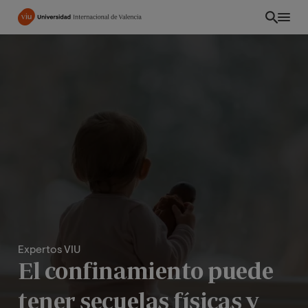
Pasar
al
contenido
principal
Expertos VIU
PE
El confinamiento puede
tener secuelas físicas y