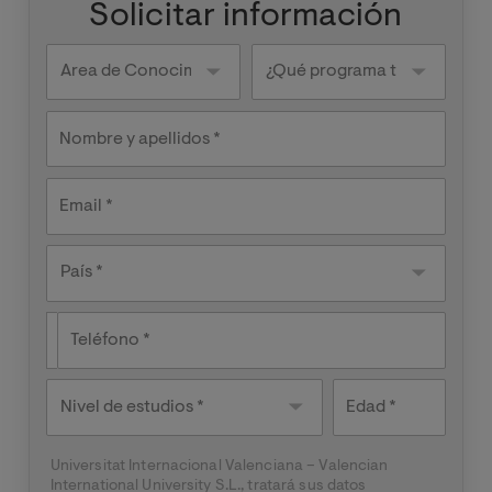
Solicitar información
Area de
¿Qué
Conocimiento
programa
te
interesa?
Nombre y apellidos
Email
País
País *
Teléfono
Nivel de
Edad
estudios
Universitat Internacional Valenciana – Valencian
International University S.L., tratará sus datos