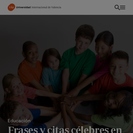
Pasar
al
contenido
principal
CO
Educación
Frases y citas célebres en