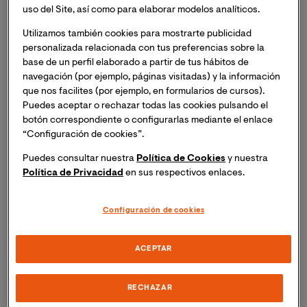
bajo rendimiento, subrayando que esta circunstancia
uso del Site, así como para elaborar modelos analíticos.
se puede dar en todos los alumnos en algún momento
Utilizamos también cookies para mostrarte publicidad
de su etapa educativa, aunque sea de forma
personalizada relacionada con tus preferencias sobre la
momentánea.
base de un perfil elaborado a partir de tus hábitos de
navegación (por ejemplo, páginas visitadas) y la información
que nos facilites (por ejemplo, en formularios de cursos).
Frases y citas sobre educación y
Puedes aceptar o rechazar todas las cookies pulsando el
educación inclusiva
botón correspondiente o configurarlas mediante el enlace
“Configuración de cookies”.
Las
frases y citas
, sobre todo cuando provienen de
Puedes consultar nuestra
Política de Cookies
y nuestra
instituciones de prestigio, de expertos o de personas
Política de Privacidad
en sus respectivos enlaces.
célebres, sirven para
afianzar unas determinadas
ideas y posiciones
, proporcionando fuerza para salir
Configuración de cookies
adelante cuando las circunstancias adversas dificultan
la consecución de unos objetivos loables, positivos y
ACEPTAR
necesarios en la construcción de un mundo y una
sociedad mejor y, sobre todo, más justa. «Creemos y
proclamamos que todos los niños de ambos sexos
RECHAZAR
tienen un derecho fundamental a la educación y debe