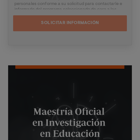
personales conforme a su solicitud para contactarle e
informarle del programa seleccionado de cara a las
dos próximas convocatorias del mismo, pudiendo
contactar con usted a través de medios electrónicos
(
WhatsApp
y/o correo electrónico) y por medios
telefónicos, siendo eliminados una vez facilitada dicha
información y/o transcurridas las citadas
convocatorias.
Ud. podrá ejercer los derechos de acceso, supresión,
rectificación, oposición, limitación y portabilidad,
mediante carta a Universitat Internacional Valenciana
Image
– Valencian International University S.L. - Apartado de
Correos 221 de Barcelona, o remitiendo un email a
rgp
d@universidadviu.com
. Asimismo, cuando lo
considere oportuno podrá presentar una reclamación
ante la Agencia Española de protección de datos.
Podrá ponerse en contacto con nuestro Delegado de
Protección de Datos mediante escrito dirigido a
dpo@
planeta.es
o a Grupo Planeta, At.: Delegado de
Protección de Datos, Avda. Diagonal 662-664, 08034
Barcelona.