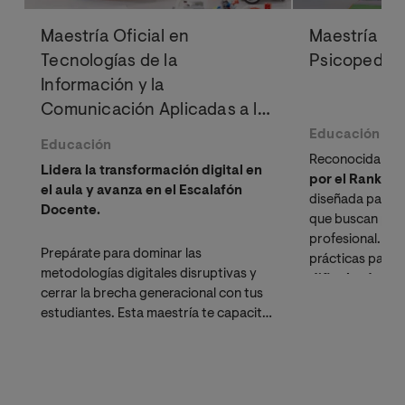
Maestría Oficial en
Maestría Ofi
Tecnologías de la
Psicopedag
Información y la
Comunicación Aplicadas a la
Educación
Educación
Educación
Reconocida en 
Lidera la transformación digital en
por el Rankin
el aula y avanza en el Escalafón
diseñada para d
Docente.
que buscan pote
profesional. Ad
Prepárate para dominar las
prácticas para 
metodologías digitales disruptivas y
dificultades d
cerrar la brecha generacional con tus
diversidad en el
estudiantes. Esta maestría te capacita
en las herramientas más avanzadas de
innovación pedagógica,
Inteligencia
Artificial (IA)
y gamificación,
potenciando tu perfil profesional tanto