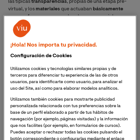
las típicas
transparencias
, propias de una etapa pre-
virtual, y los
materiales
que actuaban
básicamente
como refuerzo o apoyo
a las clases presenciales,
hasta las
aulas virtuales y las herramientas 2.0
, donde
la colaboración y participación directa de los alumnos
se transforman en aspectos fundamentales.
¡Hola! Nos importa tu privacidad.
Configuración de Cookies
Utilizamos cookies y tecnologías similares propias y de
terceros para diferenciar tu experiencia de las de otros
usuarios, para identificarte como usuario, para analizar el
uso del Site, así como para elaborar modelos analíticos.
Utilizamos también cookies para mostrarte publicidad
personalizada relacionada con tus preferencias sobre la
base de un perfil elaborado a partir de tus hábitos de
navegación (por ejemplo, páginas visitadas) y la información
que nos facilites (por ejemplo, en formularios de cursos).
Puedes aceptar o rechazar todas las cookies pulsando el
botón correspondiente o configurarlas mediante el enlace