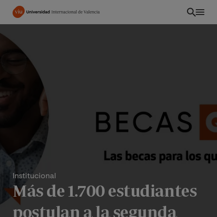
Pasar
al
contenido
principal
Institucional
CO
Más de 1.700 estudiantes
postulan a la segunda