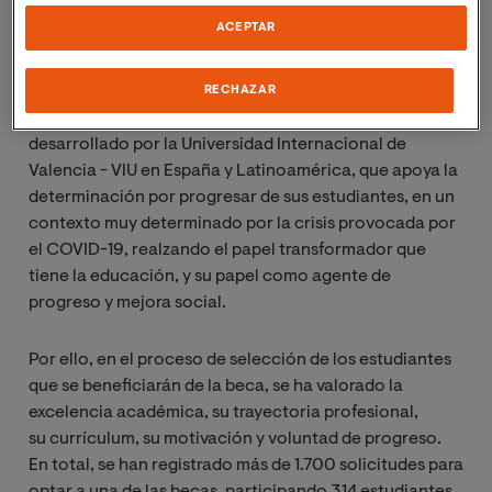
estudiantes de España, Ecuador, Colombia, Perú y
ACEPTAR
Chile, países donde la Universidad cuenta con gran
volumen de estudiantes.
RECHAZAR
Las ‘’Becas Quiero’’ son un programa internacional
desarrollado por la Universidad Internacional de
Valencia - VIU en España y Latinoamérica, que apoya la
determinación por progresar de sus estudiantes, en un
contexto muy determinado por la crisis provocada por
el COVID-19, realzando el papel transformador que
tiene la educación, y su papel como agente de
progreso y mejora social.
Por ello, en el proceso de selección de los estudiantes
que se beneficiarán de la beca, se ha valorado la
excelencia académica, su trayectoria profesional,
su currículum, su motivación y voluntad de progreso.
En total, se han registrado más de 1.700 solicitudes para
optar a una de las becas, participando 314 estudiantes