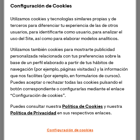
financian el 100% de los estudios a 60 estudiantes
Configuración de Cookies
El pasado 30 de julio se cerraron las inscripciones
Utilizamos cookies y tecnologías similares propias y de
con un gran éxito de participación
terceros para diferenciar tu experiencia de las de otros
usuarios, para identificarte como usuario, para analizar el
Los ganadores de las Becas Quiero se darán a
uso del Site, así como para elaborar modelos analíticos.
conocer el 15 de septiembre
Utilizamos también cookies para mostrarte publicidad
personalizada relacionada con tus preferencias sobre la
La Universidad Internacional de Valencia - VIU ha
base de un perfil elaborado a partir de tus hábitos de
cerrado el plazo de inscripción para postularse a la
navegación (por ejemplo, páginas visitadas) y la información
segunda edición de las ‘’
Becas Quiero
", un programa
que nos facilites (por ejemplo, en formularios de cursos).
internacional que reparte un total de 60 becas que
Puedes aceptar o rechazar todas las cookies pulsando el
busca premiar la excelencia académica, el talento, y las
botón correspondiente o configurarlas mediante el enlace
ganas de progresar. Valores fundamentales para
“Configuración de cookies”.
enfrentarse desde la formación los nuevos retos y
Puedes consultar nuestra
Política de Cookies
y nuestra
demandas creados por el COVID-19.
Política de Privacidad
en sus respectivos enlaces.
A través de estas 60 becas VIU financiará el 100% del
Configuración de cookies
coste de la docencia de maestrías y carreras entre