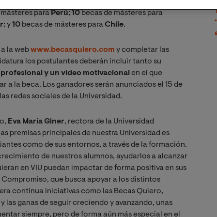
ticipantes de la siguiente manera
:
20
becas para
 másteres para
Perú
;
10
becas de másteres para
r
; y
10
becas de másteres para
Chile
.
 a la web
www.becasquiero.com
y completar las
datura los postulantes deberán incluir tanto su
profesional y un vídeo motivacional
en el que
r a la beca. Los ganadores serán anunciados el 15 de
as redes sociales de la Universidad.
ro,
Eva María Giner
, rectora de la Universidad
as premisas principales de nuestra Universidad es
iantes como de sus entornos, a través de la formación.
recimiento de nuestros alumnos, ayudarlos a alcanzar
ieran en VIU puedan impactar de forma positiva en sus
 Compromiso, que busca apoyar a los distintos
ra continua iniciativas como las Becas Quiero,
y las ganas de seguir creciendo y avanzando, unas
entar siempre, pero de forma aún más especial en el