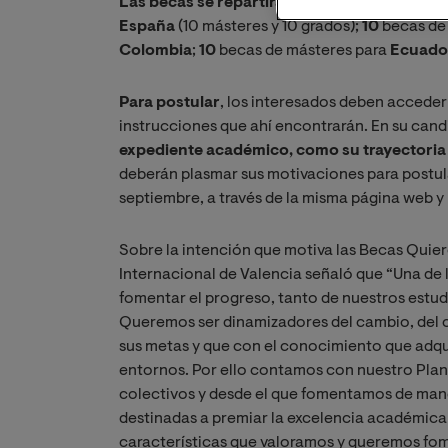
Las becas se repartirán entre los países par
España
(10 másteres y 10 grados);
10
becas de
Colombia
;
10
becas de másteres para
Ecuado
Para postular
, los interesados deben acceder
instrucciones que ahí encontrarán. En su candi
expediente académico, como su trayectoria 
deberán plasmar sus motivaciones para postula
septiembre, a través de la misma página web y l
Sobre la intención que motiva las Becas Quie
Internacional de Valencia señaló que “Una de l
fomentar el progreso, tanto de nuestros estud
Queremos ser dinamizadores del cambio, del c
sus metas y que con el conocimiento que adqu
entornos. Por ello contamos con nuestro Plan
colectivos y desde el que fomentamos de mane
destinadas a premiar la excelencia académica 
características que valoramos y queremos fom