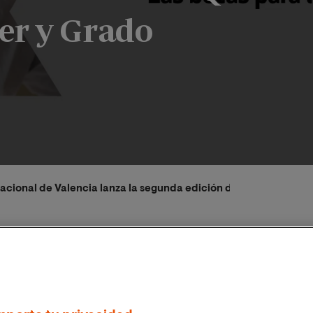
er y Grado
acional de Valencia lanza la segunda edición de las Becas Qui
2023
Clara Castillejo