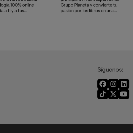
ogía 100% online
Grupo Planeta y convierte tu
 a ti y a tus
pasión por los libros en una
ades.
carrera profesional.
Síguenos: