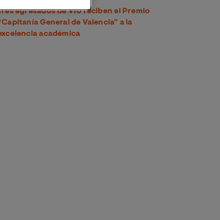
Tres egresados de VIU reciben el Premio
“Capitanía General de Valencia” a la
excelencia académica