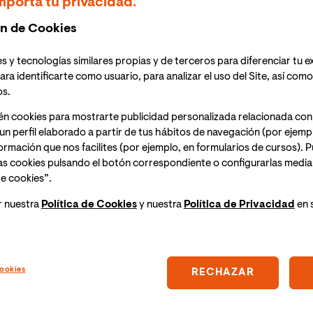
mporta tu privacidad.
rte un total de 60 becas del 100% para Grado y
n de Cookies
émica y ganas de crecer de los postulantes.
n España, Ecuador, Colombia, Perú y Chile y la fecha
s y tecnologías similares propias y de terceros para diferenciar tu e
ara identificarte como usuario, para analizar el uso del Site, así com
os.
00 postulantes.
én cookies para mostrarte publicidad personalizada relacionada con
un perfil elaborado a partir de tus hábitos de navegación (por ejemp
nformación que nos facilites (por ejemplo, en formularios de cursos).
as cookies pulsando el botón correspondiente o configurarlas median
 contó con más de 3.000 postulantes
, vuelven las Becas
e cookies”.
os que se puede postular,
para incluir a Chile.
r nuestra
Política de Cookies
y nuestra
Política de Privacidad
en 
de
premiar e incentivar el esfuerzo, el talento, y la
unda edición, con una dotación de
60 becas del 100%
e VIU
. El plazo para las postulaciones se abre el 5 de
ookies
RECHAZAR
.