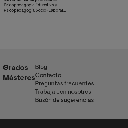
Psicopedagogía Educativa y
Psicopedagogía Socio-Laboral.
adquirirás herramientas para
detectar
dificultades, orientar
y diseñar estrategias
educativas eficaces.
Blog
Grados
Contacto
Másteres
Preguntas frecuentes
Trabaja con nosotros
Buzón de sugerencias