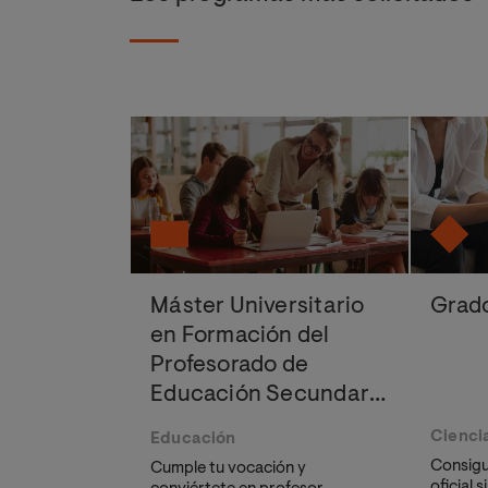
Máster Universitario
Grado
en Formación del
Profesorado de
Educación Secundaria
Obligatoria,
Ciencia
Educación
Bachillerato,
Consigu
Cumple tu vocación y
Formación Profesional
oficial 