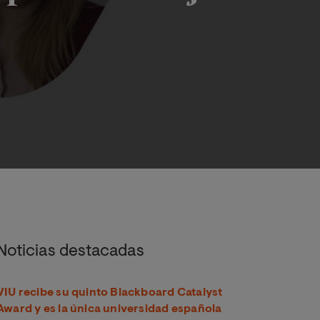
izado por el Consejo de la Judicatura de Ecuador
Noticias destacadas
VIU recibe su quinto Blackboard Catalyst
Award y es la única universidad española