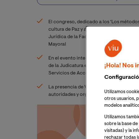
El congreso, dedicado a los ‘Los métodos 
cultura de Paz y al acceso a la Justicia’ 
Jurídica de la Facultad de Ciencias Social
Mayoral
En el evento intervinieron también autor
¡Hola! Nos i
de la Judicatura en la provincia de Pichi
Servicios de Acceso a la Justicia del m
Configuració
La presencia de VIU reafirma los estrecho
Utilizamos cookie
autoridades y organismos ecuatorianos y
otros usuarios, p
modelos analític
Utilizamos tambi
sobre la base de 
visitadas) y la i
rechazar todas l