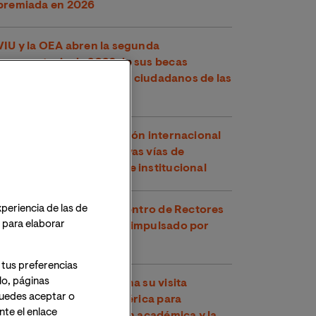
premiada en 2026
VIU y la OEA abren la segunda
convocatoria de 2026 de sus becas
conjuntas, dirigidas a los ciudadanos de las
Américas
VIU refuerza su proyección internacional
en Perú explorando nuevas vías de
cooperación académica e institucional
xperiencia de las de
VIU participa en el Encuentro de Rectores
o para elaborar
y Rectoras Perú-España impulsado por
CRUE
 tus preferencias
lo, páginas
VIU continúa en Argentina su visita
 Puedes aceptar o
institucional a Latinoamérica para
te el enlace
fortalecer la cooperación académica y la