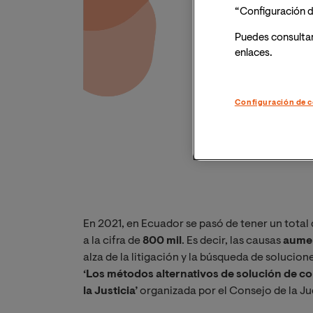
“Configuración d
Puedes consulta
enlaces.
Configuración de c
En 2021, en Ecuador se pasó de tener un total
a la cifra de
800 mil
. Es decir, las causas
aumen
alza de la litigación y la búsqueda de soluciones
‘Los métodos alternativos de solución de conf
la Justicia’
organizada por el Consejo de la Ju