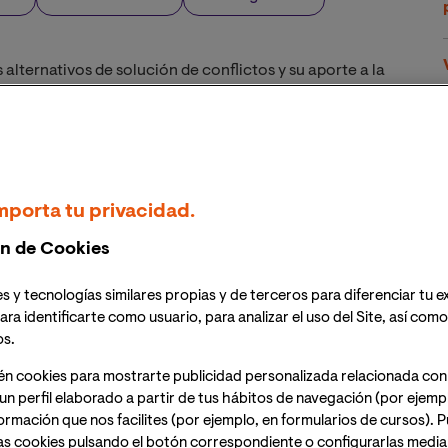
alternativos de solución de conflictos y su aporte a la
contó con la participación de los expertos del Área
es y Jurídica de VIU, Dra. Cristina López y Dr. Ignacio
idades locales como el Director Provincial del Consejo
mporta tu privacidad.
ncha, Santiago Espinel; o la Directora Nacional de
ismo organismo, Solanda Goyes Quelal
n de Cookies
s lazos de colaboración existentes entre las
s y tecnologías similares propias y de terceros para diferenciar tu e
 la Universidad
ara identificarte como usuario, para analizar el uso del Site, así com
os.
én cookies para mostrarte publicidad personalizada relacionada con
un perfil elaborado a partir de tus hábitos de navegación (por ejemp
nformación que nos facilites (por ejemplo, en formularios de cursos).
as cookies pulsando el botón correspondiente o configurarlas median