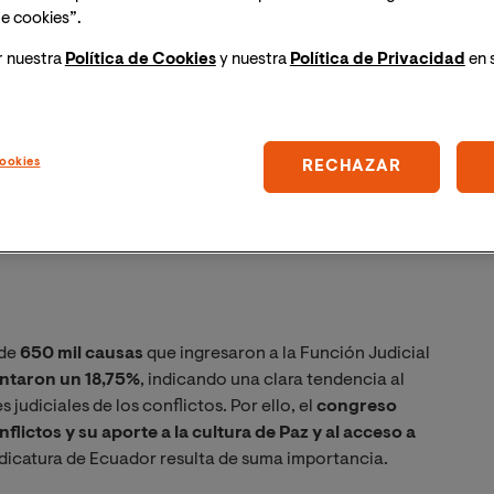
e cookies”.
r nuestra
Política de Cookies
y nuestra
Política de Privacidad
en 
ookies
RECHAZAR
 de
650 mil causas
que ingresaron a la Función Judicial
taron un 18,75%
, indicando una clara tendencia al
 judiciales de los conflictos. Por ello, el
congreso
lictos y su aporte a la cultura de Paz y al acceso a
dicatura de Ecuador resulta de suma importancia.