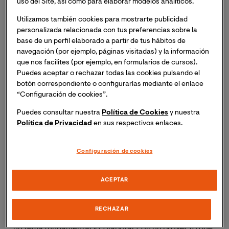
uso del Site, así como para elaborar modelos analíticos.
Utilizamos también cookies para mostrarte publicidad
personalizada relacionada con tus preferencias sobre la
base de un perfil elaborado a partir de tus hábitos de
navegación (por ejemplo, páginas visitadas) y la información
que nos facilites (por ejemplo, en formularios de cursos).
Puedes aceptar o rechazar todas las cookies pulsando el
botón correspondiente o configurarlas mediante el enlace
“Configuración de cookies”.
El grupo de investigación de VIU
Green Infrastructure
Puedes consultar nuestra
Política de Cookies
y nuestra
for Urban Sustainability (GREENIUS)
, se encuentra en
Política de Privacidad
en sus respectivos enlaces.
proceso de recopilación de datos, para una de las
actividades comprendidas dentro de su proyecto
Configuración de cookies
ECOVAL (Evaluación de los servicios ecosistémicos de
la Infraestructura Verde en la Comunidad Valenciana).
Para ello, buscan la
participación de ciudadanos de la
ACEPTAR
Comunidad Valenciana
, quienes solo deben
responder un breve cuestionario online. Se trata de una
RECHAZAR
forma sencilla y rápida de aportar, desde lo personal, en
un tema fundamental y colaborar con un proyecto que