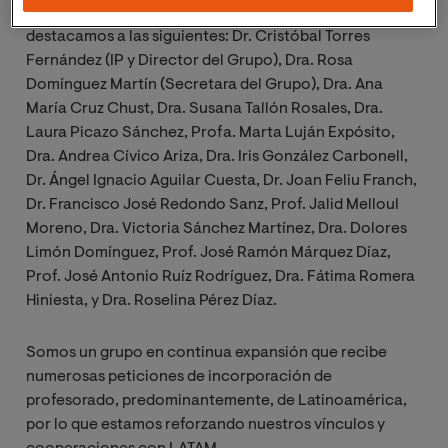
En cuanto a las personas que integran nuestro grupo
destacamos a las siguientes: Dr. Cristóbal Torres
Fernández (IP y Director del Grupo), Dra. Rosa
Domínguez Martín (Secretara del Grupo), Dra. Ana
María Cruz Chust, Dra. Susana Tallón Rosales, Dra.
Laura Picazo Sánchez, Profa. Marta Luján Expósito,
Dra. Andrea Cívico Ariza, Dra. Iris González Carbonell,
Dr. Ángel Ignacio Aguilar Cuesta, Dr. Joan Feliu Franch,
Dr. Francisco José Redondo Sanz, Prof. Jalid Melloul
Moreno, Dra. Victoria Sánchez Martínez, Dra. Dolores
Limón Domínguez, Prof. José Ramón Márquez Díaz,
Prof. José Antonio Ruíz Rodríguez, Dra. Fátima Romera
Hiniesta, y Dra. Roselina Pérez Díaz.
Somos un grupo en continua expansión que recibe
numerosas peticiones de incorporación de
profesorado, predominantemente, de Latinoamérica,
por lo que estamos reforzando nuestros vínculos y