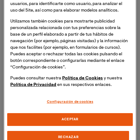
usuarios, para identificarte como usuario, para analizar el
Educación Infantil y en Educación Primaria, docente
uso del Site, así como para elaborar modelos analíticos.
del Pregrado en Educación Infantil, de la Maestría
Oficial en Formación del Profesorado de Educación
Utilizamos también cookies para mostrarte publicidad
Secundaria e investigador principal del
Grupo
personalizada relacionada con tus preferencias sobre la
base de un perfil elaborado a partir de tus hábitos de
EducAcción (EducA)
de la Universidad.
navegación (por ejemplo, páginas visitadas) y la información
que nos facilites (por ejemplo, en formularios de cursos).
¿Nos puedes hacer una presentación de EducA, el 
Puedes aceptar o rechazar todas las cookies pulsando el
grupo que lideras?
botón correspondiente o configurarlas mediante el enlace
“Configuración de cookies”.
Nuestro grupo de investigación, denominado Grupo
Puedes consultar nuestra
Política de Cookies
y nuestra
EducAcción (Educación + Acción) nace con el objeto
Política de Privacidad
en sus respectivos enlaces.
de indagar cuestiones fundamentales que afectan a la
sociedad y que están relacionadas con tres ejes
Configuración de cookies
temáticos claramente diferenciados: (a) la educación
para la transformación socioeducativa, (b) la formación
del profesorado y (c) las políticas educativas y la
ACEPTAR
organización escolar.
RECHAZAR