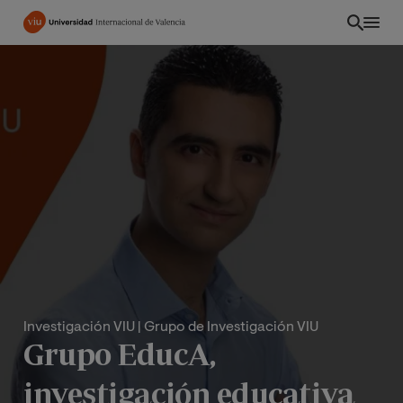
Pasar
al
contenido
principal
Investigación VIU
| Grupo de Investigación VIU
CO
Grupo EducA,
investigación educativa