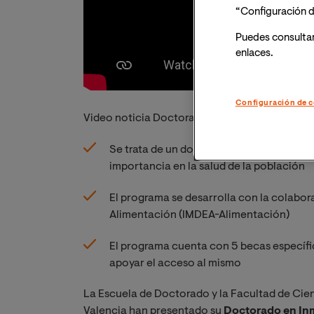
“Configuración d
Puedes consulta
enlaces.
Configuración de c
Video noticia
Doctorado en Inmunonutrición,
Se trata de un doctorado muy demandado 
importancia en la salud de la población
El programa se desarrolla con la colabor
Alimentación (IMDEA-Alimentación)
El programa cuenta con 5 becas específi
apoyar el acceso al mismo
La Escuela de Doctorado y la Facultad de Cien
Valencia han presentado su
Doctorado en In