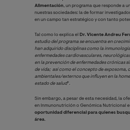
Alimentación
, un programa que responde a un
nuestras sociedades: la de formar investigad
en un campo tan estratégico y con tanto pote
Tal como lo explica el
Dr. Vicente Andreu Fe
estudio del programa se encuentra en crecimie
han adquirido disciplinas como la inmunología 
enfermedades cardiovasculares, neurológicas y
en la prevención de enfermedades crónicas sino
de vida;  así como el concepto de 
exposoma, de
ambientales/externos que influyen en la homeos
estado de salud
”.
Sin embargo, a pesar de esta necesidad, la of
en Inmunonutrición o Genómica Nutricional es
oportunidad diferencial para quienes busqu
área
.