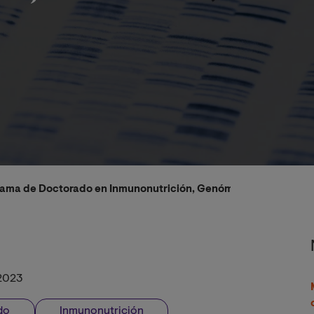
rama de Doctorado en Inmunonutrición, Genómica Nutricional 
2023
do
Inmunonutrición