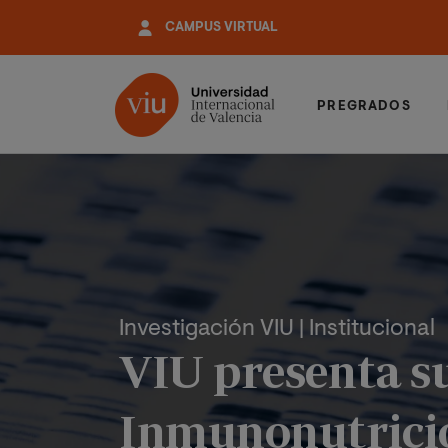
Pasar
CAMPUS VIRTUAL
al
contenido
principal
PREGRADOS
Investigación VIU
| Institucional
VIU presenta s
Inmunonutrició