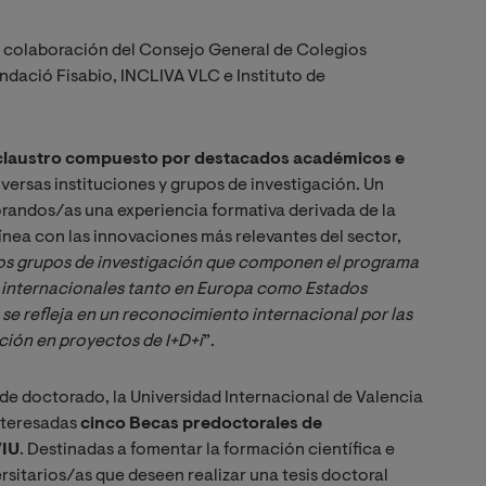
 colaboración del Consejo General de Colegios
undació Fisabio, INCLIVA VLC e Instituto de
claustro compuesto por destacados académicos e
iversas instituciones y grupos de investigación. Un
orandos/as una experiencia formativa derivada de la
ínea con las innovaciones más relevantes del sector,
os grupos de investigación que componen el programa 
 internacionales tanto en Europa como Estados 
 se refleja en un reconocimiento internacional por las 
ación en proyectos de I+D+i
”.
a de doctorado, la Universidad Internacional de Valencia
interesadas
cinco Becas predoctorales de
VIU
. Destinadas a fomentar la formación científica e
rsitarios/as que deseen realizar una tesis doctoral