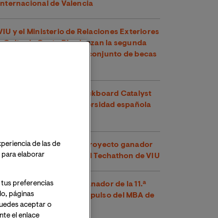
Internacional de Valencia
VIU y el Ministerio de Relaciones Exteriores
y Culto de Costa Rica lanzan la segunda
edición de su programa conjunto de becas
para maestrías oficiales
VIU recibe su quinto Blackboard Catalyst
Award y es la única universidad española
premiada en 2026
xperiencia de las de
Voltha-IS se alza como proyecto ganador
o para elaborar
de la segunda edición del Techathon de VIU
 tus preferencias
‘PumpKind’, proyecto ganador de la 11.ª
lo, páginas
edición del Bootcamp Impulso del MBA de
 Puedes aceptar o
VIU
te el enlace