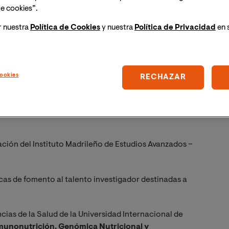
e cookies”.
r nuestra
Política de Cookies
y nuestra
Política de Privacidad
en 
ookies
RECHAZAR
 Genómica Nutricional y Alimentación
debido al gran crecimiento del sector y su
ación del Instituto Madrileño de Estudios Avanzados –
cas de fomento al talento investigador destinadas a
cias de la Salud de la Universidad Internacional de
munonutrición, Genómica Nutricional y