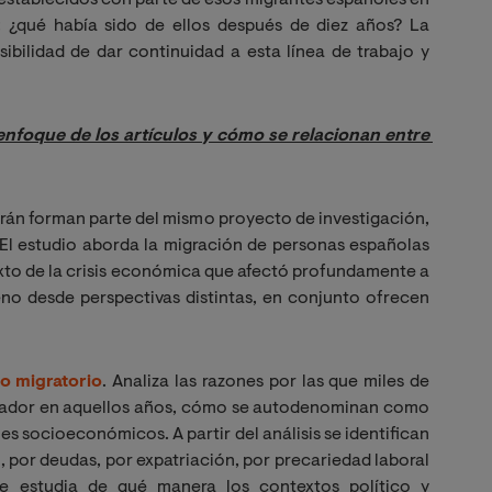
: ¿qué había sido de ellos después de diez años? La
ibilidad de dar continuidad a esta línea de trabajo y
enfoque de los artículos y cómo se relacionan entre 
rán forman parte del mismo proyecto de investigación,
El estudio aborda la migración de personas españolas
xto de la crisis económica que afectó profundamente a
eno desde perspectivas distintas, en conjunto ofrecen
so migratorio
. Analiza las razones por las que miles de
uador en aquellos años, cómo se autodenominan como
es socioeconómicos. A partir del análisis se identifican
 por deudas, por expatriación, por precariedad laboral
se estudia de qué manera los contextos político y