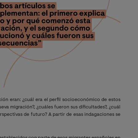
ión eran: ¿cuál era el perfil socioeconómico de estos
eva migración?, ¿cuáles fueron sus dificultades?, ¿cuál
erspectivas de futuro? A partir de esas indagaciones se
establecidos con parte de esos migrantes españoles en