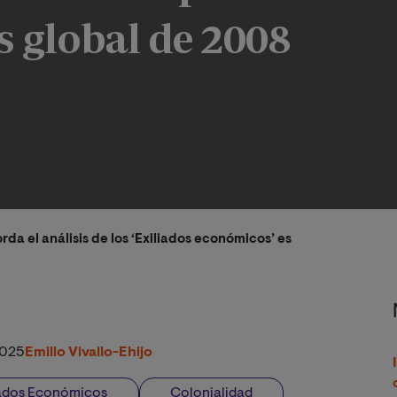
s global de 2008
rda el análisis de los ‘Exiliados económicos’ españoles a Latin
2025
Emilio Vivallo-Ehijo
iados Económicos
Colonialidad