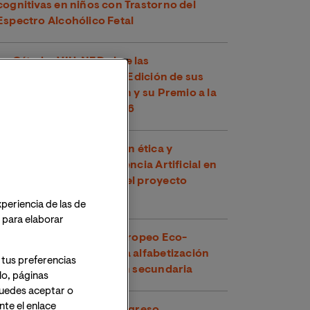
cognitivas en niños con Trastorno del
Espectro Alcohólico Fetal
La Cátedra VIU-NED abre las
convocatorias para la III Edición de sus
Ayudas a la Investigación y su Premio a la
Mejor Tesis Doctoral 2026
VIU impulsa la integración ética y
pedagógica de la Inteligencia Artificial en
Europa participando en el proyecto
EmpowerAId
xperiencia de las de
o para elaborar
VIU lidera el proyecto europeo Eco-
Escaper para fomentar la alfabetización
 tus preferencias
climática en la educación secundaria
lo, páginas
 Puedes aceptar o
te el enlace
VIU participa en el X Congreso