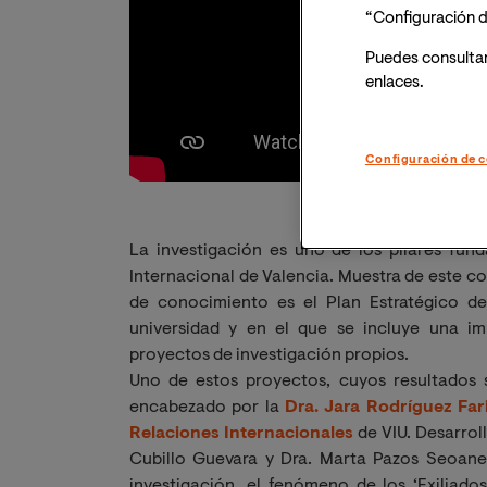
“Configuración d
Puedes consulta
enlaces.
Configuración de c
La investigación es uno de los pilares fun
Internacional de Valencia. Muestra de este c
de conocimiento es el Plan Estratégico de
universidad y en el que se incluye una im
proyectos de investigación propios.
Uno de estos proyectos, cuyos resultados 
encabezado por la
Dra. Jara Rodríguez Far
Relaciones Internacionales
de VIU. Desarroll
Cubillo Guevara y Dra. Marta Pazos Seoane,
investigación, el fenómeno de los ‘Exiliad