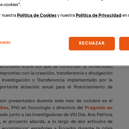
e cookies”.
r nuestra
Política de Cookies
y nuestra
Política de Privacidad
en 
ookies
RECHAZAR
dacionales sobre los que se construye la Universidad
ompromiso con la creación, transferencia y divulgación
 Investigación y Transferencia implementado por la
portante dotación anual para el financiamiento de
son presentados durante este mes de octubre es el
iñas
, PhD en Sociología y directora del
Pregrado en
ado junto a las investigadoras de VIU Dra. Ana Patricia
 el proyecto aborda, a lo largo de dos artículos de
os económicos’ españoles a Ecuador durante la crisis