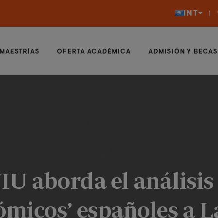
INT
MAESTRÍAS
OFERTA ACADÉMICA
ADMISIÓN Y BECAS
IU aborda el análisis 
nómicos’ españoles a 