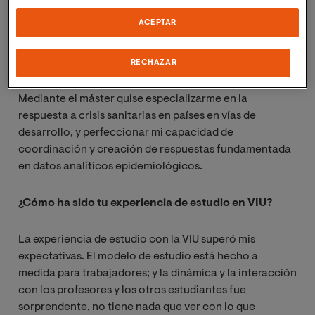
como con actores externos y miembros del ministerio
ACEPTAR
de salud de los países huésped, y mejorar mi capacidad
analítica de los datos epidemiológicos, contextos
socioculturales e informes de salud pública.
RECHAZAR
Mediante el máster quise especializarme en la
respuesta a crisis sanitarias en países en vías de
desarrollo, y perfeccionar mi capacidad de
coordinación y creación de respuestas fundamentada
en datos analíticos epidemiológicos.
¿Cómo ha sido tu experiencia de estudio en VIU?
La experiencia de estudio con la VIU superó mis
expectativas. El modelo de estudio está hecho a
medida para trabajadores; y la dinámica y la interacción
con los profesores y los otros estudiantes fue
sorprendente, no tiene nada que ver con lo que