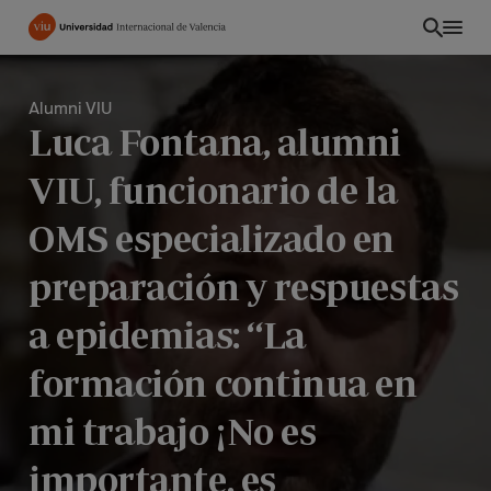
Pasar
al
contenido
principal
Alumni VIU
Luca Fontana, alumni
VIU, funcionario de la
OMS especializado en
preparación y respuestas
a epidemias: “La
formación continua en
INT
mi trabajo ¡No es
importante, es