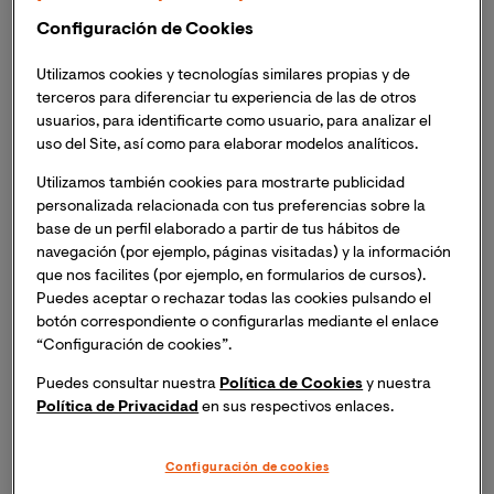
Médicos Sin Fronteras.
Configuración de Cookies
Utilizamos cookies y tecnologías similares propias y de
¿Por qué decidiste ampliar tu formación con VIU?
terceros para diferenciar tu experiencia de las de otros
usuarios, para identificarte como usuario, para analizar el
Durante mi experiencia de terreno con Médicos Sin
uso del Site, así como para elaborar modelos analíticos.
Fronteras aprendí que la capacidad de analizar los
Utilizamos también cookies para mostrarte publicidad
datos epidemiológicos es fundamental para diseñar,
personalizada relacionada con tus preferencias sobre la
proponer y desarrollar programas adecuados de
base de un perfil elaborado a partir de tus hábitos de
respuesta a emergencia sanitaria. La colaboración con
navegación (por ejemplo, páginas visitadas) y la información
compañeros médicos y epidemiólogos y los años de
que nos facilites (por ejemplo, en formularios de cursos).
experiencia en el terreno me han ayudado en el
Puedes aceptar o rechazar todas las cookies pulsando el
desarrollo de intervenciones eficaces y efectivas,
botón correspondiente o configurarlas mediante el enlace
“Configuración de cookies”.
permitiéndome comprender la metodología y el
razonamiento epidemiológico de base.
Puedes consultar nuestra
Política de Cookies
y nuestra
Política de Privacidad
en sus respectivos enlaces.
Escogí este programa de estudio para aprender un
lenguaje técnico y científico para tener debates y
Configuración de cookies
conversaciones profesionales tanto con compañeros,