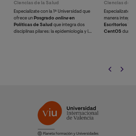
Ciencias de la Salud
Ciencias de la
Especialízate con la 1ª Universidad que
Especialízate e
ofrece un
Posgrado
online 
en
manera integral
Políticas de Salud
que integra dos
Escritorios Vi
disciplinas pilares: la epidemiología y la
CentOS
durant
salud pública.
adquiere una só
computación, g
farmacología, á
afrontar los ret
actual.