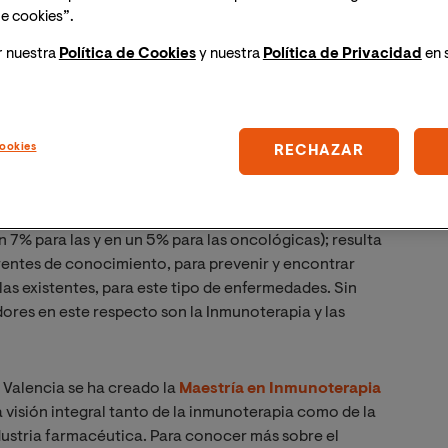
e cookies”.
r nuestra
Política de Cookies
y nuestra
Política de Privacidad
en 
ookies
RECHAZAR
fermedades infecciosas y oncológicas siguen
n la OMS y el CDC, en 2023 la mortalidad por
7% para las y en un 5% para las oncológicas); resulta
rentes de conocimiento, para prevenir y encontrar
as existentes, para este tipo de enfermedades. Sin
res en este respecto son la Inmunoterapia y las
e Valencia se ha creado la
Maestría en Inmunoterapia
a visión integral tanto de la inmunoterapia como de la
ndustria farmacéutica. Para conocer más sobre el