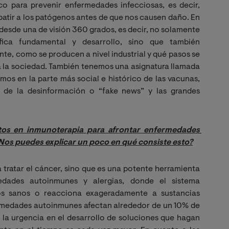
co para prevenir enfermedades infecciosas, es decir,
atir a los patógenos antes de que nos causen daño. En
desde una de visión 360 grados, es decir, no solamente
ica fundamental y desarrollo, sino que también
e, como se producen a nivel industrial y qué pasos se
a la sociedad. También tenemos una asignatura llamada
os en la parte más social e histórico de las vacunas,
 de la desinformación o “fake news” y las grandes
tos en inmunoterapia para afrontar enfermedades 
Nos puedes explicar un poco en qué consiste esto?
 tratar el cáncer, sino que es una potente herramienta
edades autoinmunes y alergias, donde el sistema
os sanos o reacciona exageradamente a sustancias
ermedades autoinmunes afectan alrededor de un 10% de
la urgencia en el desarrollo de soluciones que hagan