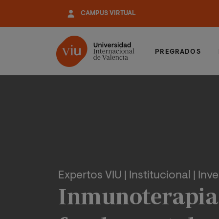
Pasar
CAMPUS VIRTUAL
al
contenido
principal
PREGRADOS
Expertos VIU
| Institucional
| Inv
Inmunoterapia 