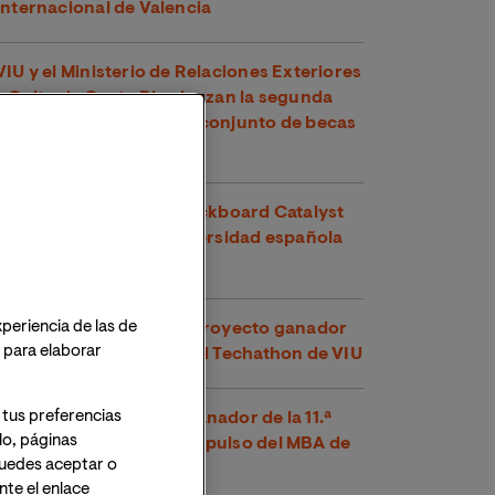
Internacional de Valencia
VIU y el Ministerio de Relaciones Exteriores
y Culto de Costa Rica lanzan la segunda
edición de su programa conjunto de becas
para maestrías oficiales
VIU recibe su quinto Blackboard Catalyst
Award y es la única universidad española
premiada en 2026
xperiencia de las de
Voltha-IS se alza como proyecto ganador
o para elaborar
de la segunda edición del Techathon de VIU
 tus preferencias
‘PumpKind’, proyecto ganador de la 11.ª
lo, páginas
edición del Bootcamp Impulso del MBA de
 Puedes aceptar o
VIU
te el enlace