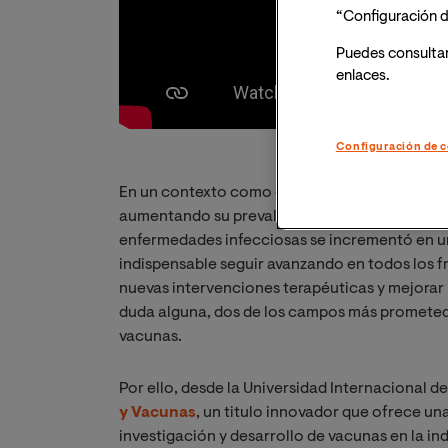
“Configuración d
Puedes consulta
enlaces.
Configuración de c
En un contexto como el actual, en que las en
aumentando su prevalencia y mortalidad (Segú
enfermedades infecciosas se incrementó en un 
indispensable seguir avanzando en todos los f
nuevas intervenciones terapéuticas y mejorar l
duda alguna, dos de los campos más prometedo
vacunas.
Por ello, desde la Universidad Internacional d
y Vacunas
, un titulo innovador que ofrece un
investigación y desarrollo de vacunas en la i