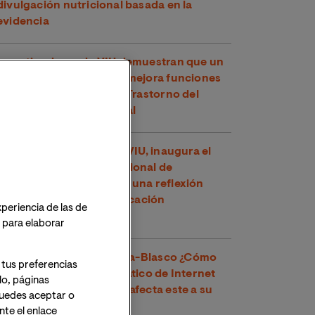
divulgación nutricional basada en la
evidencia
Investigadores de VIU demuestran que un
compuesto del té verde mejora funciones
cognitivas en niños con Trastorno del
Espectro Alcohólico Fetal
Toni García, docente de VIU, inaugura el
XXVI Congreso Internacional de
Educadores en Perú con una reflexión
sobre los retos de la educación
xperiencia de las de
contemporánea
o para elaborar
Dr. Víctor José Villanueva-Blasco ¿Cómo
 tus preferencias
detectar el uso problemático de Internet
lo, páginas
en adolescentes y cómo afecta este a su
 Puedes aceptar o
salud mental?
te el enlace