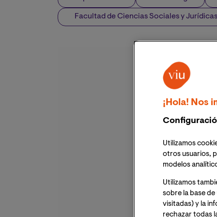
Facultad de Ciencias Sociales y Jurídica
¡Hola! Nos i
Configuració
Utilizamos cookie
otros usuarios, p
modelos analític
Utilizamos tambi
sobre la base de 
visitadas) y la i
rechazar todas l