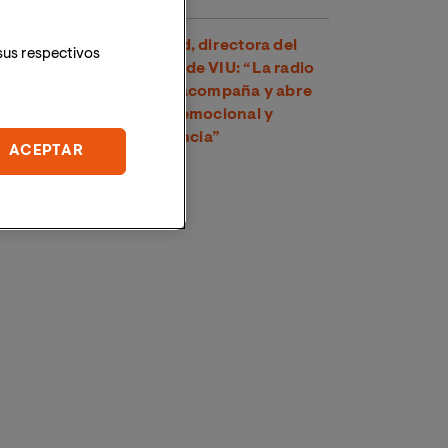
Dra. Amparo Suay Madrid, directora del
sus respectivos
Grado en Comunicación de VIU: “La radio
es una voz cercana que acompaña y abre
un espacio de conexión emocional y
psicológica con la audiencia”
ACEPTAR