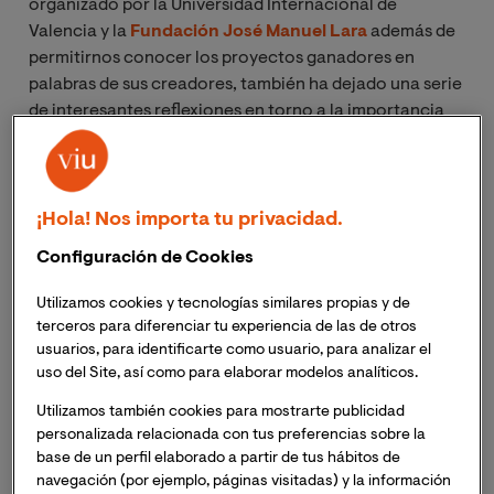
organizado por la Universidad Internacional de
Valencia y la
Fundación José Manuel Lara
además de
permitirnos conocer los proyectos ganadores en
palabras de sus creadores, también ha dejado una serie
de interesantes reflexiones en torno a la importancia
de la lectura y la influencia que la tecnología tiene en
los hábitos lectores.
¡Hola! Nos importa tu privacidad.
El encuentro fue moderado por
Miguel Ángel Suvires
,
director del Área Educación de VIU y jurado del
Configuración de Cookies
concurso, y contó con la presencia de
Antonio
Garrido, Alba Machado, Raquel Pi y Joaquín Arroyo
;
Utilizamos cookies y tecnologías similares propias y de
primer, segundo, tercer, y cuarto premio (categoría
terceros para diferenciar tu experiencia de las de otros
usuarios, para identificarte como usuario, para analizar el
futuro docente) respectivamente.
uso del Site, así como para elaborar modelos analíticos.
Antonio Garrido Jiménez, ganador del primer premio
Utilizamos también cookies para mostrarte publicidad
personalizada relacionada con tus preferencias sobre la
con el
proyecto ‘Ignorantius
,’ señaló que su
base de un perfil elaborado a partir de tus hábitos de
propuesta nació de la necesidad de encontrar nuevas
navegación (por ejemplo, páginas visitadas) y la información
maneras de mejorar los hábitos de lectura, ya que como