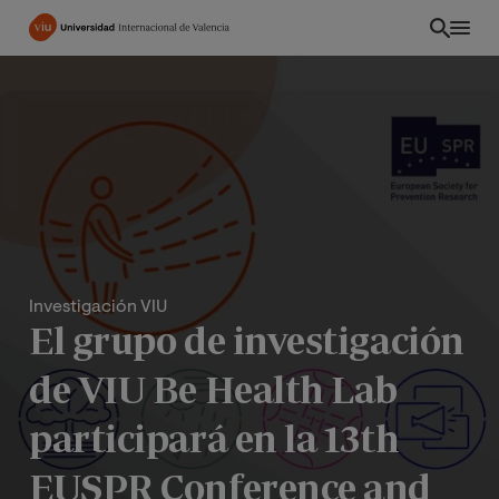
Pasar
al
contenido
principal
Investigación VIU
El grupo de investigación
de VIU Be Health Lab
INT
participará en la 13th
EUSPR Conference and