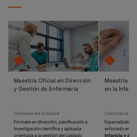
Maestría Oficial en Dirección
Maestría Ofi
y Gestión de Enfermería
en la Infanc
Ciencias de la Salud
Ciencias de la
Fórmate en dirección, planificación e
Especialízate c
investigación científica y aplicada
enfocado en
Ps
orientada a la gestión del cuidado
Infancia y ado