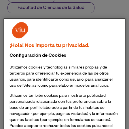
Facultad de Ciencias de la Salud
La European Society for Prevention Research
(EUSPR) es una organización dedicada a la
promoción, difusión y discusión de
¡Hola! Nos importa tu privacidad.
investigaciones basadas en evidencia para
Configuración de Cookies
abordar la prevención de determinantes de
enfermedad y mala salud
Utilizamos cookies y tecnologías similares propias y de
terceros para diferenciar tu experiencia de las de otros
En representación del grupo de investigación,
usuarios, para identificarte como usuario, para analizar el
viajará la Dra. Sandra Gómez Martínez, quién
uso del Site, así como para elaborar modelos analíticos.
presentará varios proyectos
Utilizamos también cookies para mostrarte publicidad
personalizada relacionada con tus preferencias sobre la
Uno de los proyectos presentados por Be Health
base de un perfil elaborado a partir de tus hábitos de
Lab aún se encuentra abierto a participación de
navegación (por ejemplo, páginas visitadas) y la información
docentes y futuros docentes
que nos facilites (por ejemplo, en formularios de cursos).
Puedes aceptar o rechazar todas las cookies pulsando el