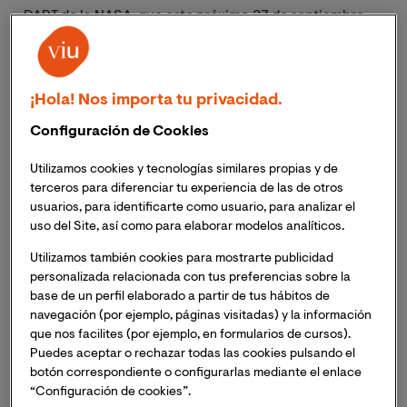
DART de la NASA, que este próximo 27 de septiembre
tendrá su gran prueba de fuego, cuando el satélite
lanzado en noviembre de 2021 impacte con el
asteroide binario Didymos. Se trata del primer intento
¡Hola! Nos importa tu privacidad.
de desviar un asteroide real de su trayectoria, un
ensayo que busca desarrollar nuestra capacidad de
Configuración de Cookies
defensa planetaria frente a estos objetos espaciales.
Utilizamos cookies y tecnologías similares propias y de
terceros para diferenciar tu experiencia de las de otros
¿Pero cuán grande es la amenaza de meteoritos,
usuarios, para identificarte como usuario, para analizar el
asteroides y cometas? ¿Qué podemos hacer para
uso del Site, así como para elaborar modelos analíticos.
protegernos? ¿Qué amenazas, si las hay, han detectado
Utilizamos también cookies para mostrarte publicidad
los científico? Ésta y varias otras cuestiones se las
personalizada relacionada con tus preferencias sobre la
planteamos al
Dr. Josep Maria Trigo
, doctor en
base de un perfil elaborado a partir de tus hábitos de
Física en la especialidad de astrofísica por la
navegación (por ejemplo, páginas visitadas) y la información
Universitat de València, científico titular del CSIC,
que nos facilites (por ejemplo, en formularios de cursos).
Investigador Principal del Grupo de Meteoritos,
Puedes aceptar o rechazar todas las cookies pulsando el
Cuerpos Menores y Ciencias Planetarias del Instituto
botón correspondiente o configurarlas mediante el enlace
de Ciencias del Espacio (ICE-CSIC), miembro del
“Configuración de cookies”.