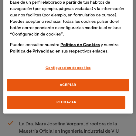
base de un perfil elaborado a partir de tus hábitos de
navegación (por ejemplo, páginas visitadas) y la información
que nos facilites (por ejemplo, en formularios de cursos).
Puedes aceptar o rechazar todas las cookies pulsando el
botón correspondiente o configurarlas mediante el enlace
“Configuración de cookies”.
Puedes consultar nuestra
Política de Cookies
y nuestra
Política de Privacidad
en sus respectivos enlaces.
Configuración de cookies
ACEPTAR
La Universidad Internacional de Valencia es una
de las instituciones organizadoras del Congreso,
uno de los más importantes en el ámbito de la
RECHAZAR
ingeniería mecánica en Latinoamérica.
La Dra. Mary Josefina Vergara, directora de la
Maestría Oficial en Ingeniería Industrial de VIU,