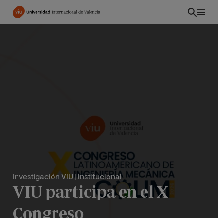
Pasar
al
contenido
principal
Investigación VIU
| Institucional
INT
VIU participa en el X
Congreso