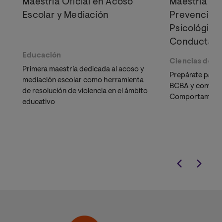
Maestría Oficial en Acoso
Maestría Ofi
Escolar y Mediación
Prevención 
Psicológica
Conducta en
Educación
Ciencias de la
Primera maestría dedicada al acoso y
Prepárate para o
mediación escolar como herramienta
BCBA y conviért
de resolución de violencia en el ámbito
Comportamient
educativo