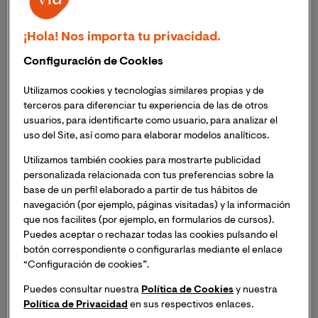
Acoso escolar
BE Health Lab
¡Hola! Nos importa tu privacidad.
Los docentes y futuros docentes de aulas no
Configuración de Cookies
universitarias participantes solo necesitan responder
Utilizamos cookies y tecnologías similares propias y de
una breve encuesta anónima
terceros para diferenciar tu experiencia de las de otros
El proyecto de investigación busca analizar las
usuarios, para identificarte como usuario, para analizar el
percepciones asociadas al acoso escolar
uso del Site, así como para elaborar modelos analíticos.
Sin duda alguna el acoso escolar es un tema sobre el
Utilizamos también cookies para mostrarte publicidad
que es fundamental generar conocimiento y
personalizada relacionada con tus preferencias sobre la
concienciación, y precisamente eso es lo que busca el
base de un perfil elaborado a partir de tus hábitos de
grupo de investigación de VIU
BE Health Lab
, con el
navegación (por ejemplo, páginas visitadas) y la información
estudio que se encuentra desarrollando. Se trata de un
que nos facilites (por ejemplo, en formularios de cursos).
proyecto de investigación, que, en palabras de la
Dra.
Puedes aceptar o rechazar todas las cookies pulsando el
Sandra Gómez Martínez
, Vicedecana en funciones de
botón correspondiente o configurarlas mediante el enlace
la Facultad de Ciencias de la Salud e investigadora del
“Configuración de cookies”.
grupo, busca responder a “
la pregunta sobre si las 
Puedes consultar nuestra
Política de Cookies
y nuestra
percepciones y creencias a las que alude el término 
Política de Privacidad
en sus respectivos enlaces.
"acoso escolar" son acertadas en la sociedad y más 