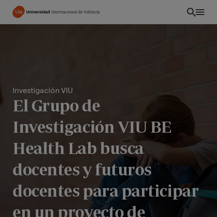
Pasar
al
contenido
principal
Investigación VIU
El Grupo de
Investigación VIU BE
Health Lab busca
docentes y futuros
INT
docentes para participar
en un proyecto de