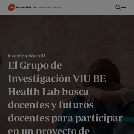
Pasar
al
contenido
principal
Investigación VIU
El Grupo de
Investigación VIU BE
Health Lab busca
docentes y futuros
PE
docentes para participar
en un proyecto de