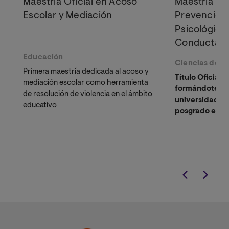
Maestría Oficial en Acoso
Maestría Ofi
Escolar y Mediación
Prevención 
Psicológica
Conducta en
Educación
Ciencias de la
Primera maestría dedicada al acoso y
Título Oficial 
mediación escolar como herramienta
formándote en
de resolución de violencia en el ámbito
universidad on
educativo
posgrado enfo
prevención de 
comportamient