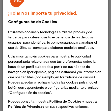
Acoso escolar
BE Health Lab
¡Hola! Nos importa tu privacidad.
Los docentes y futuros docentes de aulas no
Configuración de Cookies
universitarias participantes solo necesitan responder
Utilizamos cookies y tecnologías similares propias y de
una breve encuesta anónima
terceros para diferenciar tu experiencia de las de otros
El proyecto de investigación busca analizar las
usuarios, para identificarte como usuario, para analizar el
percepciones asociadas al acoso escolar
uso del Site, así como para elaborar modelos analíticos.
Sin duda alguna el acoso escolar es un tema sobre el
Utilizamos también cookies para mostrarte publicidad
que es fundamental generar conocimiento y
personalizada relacionada con tus preferencias sobre la
concienciación, y precisamente eso es lo que busca el
base de un perfil elaborado a partir de tus hábitos de
grupo de investigación de VIU
BE Health Lab
, con el
navegación (por ejemplo, páginas visitadas) y la información
estudio que se encuentra desarrollando. Se trata de un
que nos facilites (por ejemplo, en formularios de cursos).
proyecto de investigación, que, en palabras de la
Dra.
Puedes aceptar o rechazar todas las cookies pulsando el
Sandra Gómez Martínez
, Vicedecana en funciones de
botón correspondiente o configurarlas mediante el enlace
la Facultad de Ciencias de la Salud e investigadora del
“Configuración de cookies”.
grupo, busca responder a “
la pregunta sobre si las 
Puedes consultar nuestra
Política de Cookies
y nuestra
percepciones y creencias a las que alude el término 
Política de Privacidad
en sus respectivos enlaces.
"acoso escolar" son acertadas en la sociedad y más 