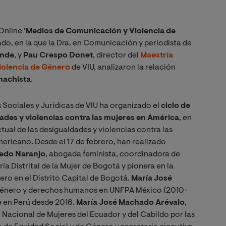
Online ‘
Medios de Comunicación y Violencia de
ado, en la que la Dra. en Comunicación y periodista de
ande
, y
Pau Crespo Donet
, director del
Maestría
Violencia de Género
de VIU, analizaron la relación
machista
.
s Sociales y Jurídicas de VIU ha organizado el
ciclo de
des y violencias contra las mujeres en América
, en
ctual de las desigualdades y violencias contra las
ericano. Desde el 17 de febrero, han realizado
cedo Naranjo
, abogada feminista, coordinadora de
ía Distrital de la Mujer de Bogotá y pionera en la
ro en el Distrito Capital de Bogotá.
María José
de género y derechos humanos en UNFPA México (2010-
e en Perú desde 2016.
María José Machado Arévalo
,
 Nacional de Mujeres del Ecuador y del Cabildo por las