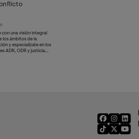
onflicto
co
 con una visión integral
s los ámbitos de la
ción y especialízate en los
es ADR, ODR y justicia
ativa con un enfoque
cional. Un programa
ido oficialmente, con
imitadas, que te prepara
erar la
conciliación
dicial
y los procesos de
ción más complejos.