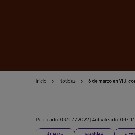
Inicio
Noticias
8 de marzo en VIU, c
Publicado:
08/03/2022
|
Actualizado:
06/11
8 marzo
igualdad
dive