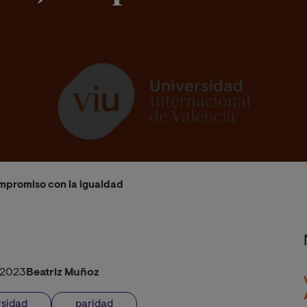
ompromiso con la igualdad
/2023
Beatriz Muñoz
rsidad
paridad