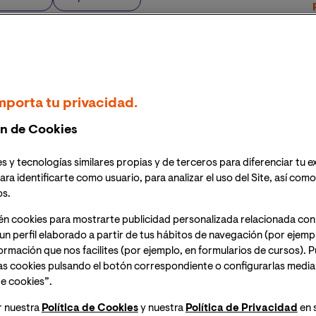
nidas es ‘Lograr la igualdad entre los géneros y
 objetivo con el que la Universidad Internacional de
metido. De hecho, el compromiso con la igualdad de
de trabajadoras y trabajadores de VIU, un 61% son
mporta tu privacidad.
 meta de la paridad que marca el 50%.
n de Cookies
adoras femeninas se mantiene al hacer el
desglose por
s y tecnologías similares propias y de terceros para diferenciar tu e
stigador
está compuesto por un
50,2% de mujeres
, y
ara identificarte como usuario, para analizar el uso del Site, así com
ervicios
la cifra se dispara hasta un llamativo
71%.
os.
én cookies para mostrarte publicidad personalizada relacionada con
s en algunos de los departamentos más numerosos de la
un perfil elaborado a partir de tus hábitos de navegación (por ejemp
ne: el
Departamento de Admisiones
cuenta con
nformación que nos facilites (por ejemplo, en formularios de cursos).
un
77,8%,
el de
Relación con el Estudiante
un
66,7%
,
as cookies pulsando el botón correspondiente o configurarlas median
erencia
un
62,5%
y el de
Académico
un
55,9%.
Cifras
e cookies”.
es una realidad desde hace tiempo.
r nuestra
Política de Cookies
y nuestra
Política de Privacidad
en 