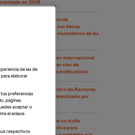
premiada en 2026
VIU y la OEA abren la segunda
convocatoria de 2026 de sus becas
conjuntas, dirigidas a los ciudadanos de las
Américas
VIU refuerza su proyección internacional
en Perú explorando nuevas vías de
xperiencia de las de
cooperación académica e institucional
o para elaborar
VIU participa en el Encuentro de Rectores
 tus preferencias
y Rectoras Perú-España impulsado por
lo, páginas
CRUE
 Puedes aceptar o
te el enlace
VIU continúa en Argentina su visita
institucional a Latinoamérica para
sus respectivos
fortalecer la cooperación académica y la