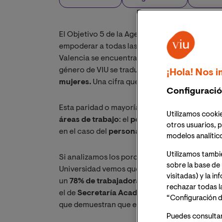
El Objetivo 5 de la Agenda 2030 de Naciones U
empoderar a todas las mujeres y las niñas’. Un
Valencia se encuentra profundamente compro
género de VIU se traduce en cifras:
del total 
¡Hola! Nos i
mujeres.
Una cifra que supera ampliamente la
Configuració
Esta paridad o mayoría de presencia de trabaj
Utilizamos cookie
áreas de trabajo
: el
personal docente e inve
otros usuarios, p
en el caso del
personal de administración y s
modelos analític
Utilizamos tambi
Si analizamos los porcentajes de trabajadora
sobre la base de 
Universidad vemos que la tendencia se mantie
visitadas) y la i
un
78% de trabajadoras
, el de
Marketing
con 
rechazar todas l
el de
Secretaría Académica
un
90,5%
, el de
G
“Configuración d
que demuestran que en VIU la paridad laboral 
Puedes consulta