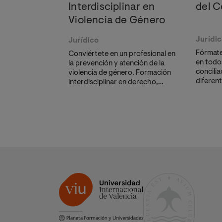
Interdisciplinar en
del C
Violencia de Género
Jurídi
Jurídico
Fórmate
Conviértete en un profesional en
en todo
la prevención y atención de la
concilia
violencia de género. Formación
diferent
interdisciplinar en derecho,
restaur
criminología, salud y educación
interna
para una intervención integral.
reconoc
Además, obtendrás un Diploma
plazas l
como Agente de Igualdad.
para lid
extraju
negocia