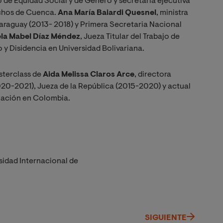
 de Equidad Social y de Género y secretaria ejecutiva
chos de Cuenca.
Ana María Baiardi Quesnel
, ministra
 Paraguay (2013- 2018) y Primera Secretaria Nacional
la Mabel Díaz Méndez
, Jueza Titular del Trabajo de
 y Disidencia en Universidad Bolivariana.
asterclass de
Aida Melissa Claros Arce
, directora
2020-2021), Jueza de la República (2015-2020) y actual
 Nación en Colombia.
sidad Internacional de
SIGUIENTE