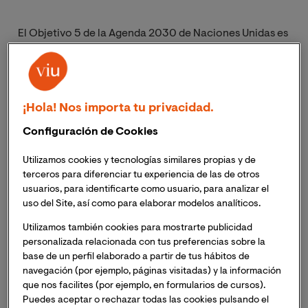
El Objetivo 5 de la Agenda 2030 de Naciones Unidas es
‘Lograr la igualdad entre los géneros y empoderar a
todas las mujeres y las niñas’. Un objetivo con el que la
Universidad Internacional de Valencia se encuentra
profundamente comprometido. De hecho, el
¡Hola! Nos importa tu privacidad.
compromiso con la igualdad de género de VIU se
Configuración de Cookies
traduce en cifras:
del total de trabajadoras y
trabajadores de VIU, un 61% son mujeres.
Una cifra
Utilizamos cookies y tecnologías similares propias y de
que supera ampliamente la meta de la paridad que
terceros para diferenciar tu experiencia de las de otros
marca el 50%.
usuarios, para identificarte como usuario, para analizar el
uso del Site, así como para elaborar modelos analíticos.
Esta paridad o mayoría de presencia de trabajadoras
Utilizamos también cookies para mostrarte publicidad
femeninas se mantiene al hacer el
desglose por áreas
personalizada relacionada con tus preferencias sobre la
de trabajo
: el
personal docente e investigador
está
base de un perfil elaborado a partir de tus hábitos de
compuesto por un
50,2% de mujeres
, y en el caso
navegación (por ejemplo, páginas visitadas) y la información
del
personal de administración y servicios
la cifra se
que nos facilites (por ejemplo, en formularios de cursos).
dispara hasta un llamativo
71%.
Puedes aceptar o rechazar todas las cookies pulsando el