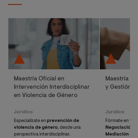
Maestría Oficial en
Maestría Of
Intervención Interdisciplinar
y Gestión de
en Violencia de Género
Jurídico
Jurídico
Especialízate en
prevención de
Fórmate en todo
violencia de género
, desde una
Negociación, C
perspectiva interdisciplinar.
Mediación
com