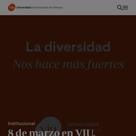
Pasar
al
contenido
principal
INT
Institucional
8 de marzo en VIU,