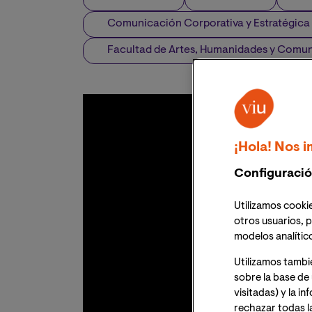
Comunicación Corporativa y Estratégica
Facultad de Artes, Humanidades y Comu
¡Hola! Nos i
Configuració
Utilizamos cookie
otros usuarios, p
modelos analític
Utilizamos tambi
sobre la base de 
visitadas) y la i
rechazar todas l