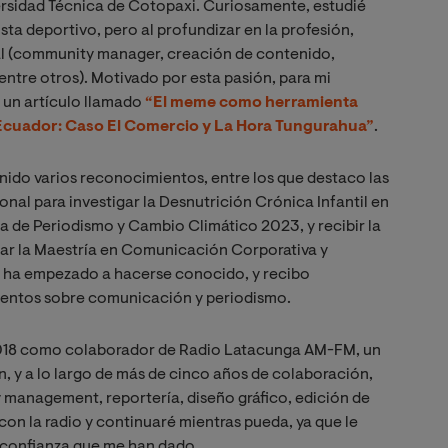
rsidad Técnica de Cotopaxi. Curiosamente, estudié
sta deportivo, pero al profundizar en la profesión,
tal (community manager, creación de contenido,
 entre otros). Motivado por esta pasión, para mi
é un artículo llamado
“El meme como herramienta
 Ecuador: Caso El Comercio y La Hora Tungurahua”
.
nido varios reconocimientos, entre los que destaco las
nal para investigar la Desnutrición Crónica Infantil en
a de Periodismo y Cambio Climático 2023, y recibir la
ar la Maestría en Comunicación Corporativa y
re ha empezado a hacerse conocido, y recibo
eventos sobre comunicación y periodismo.
 2018 como colaborador de Radio Latacunga AM-FM, un
, y a lo largo de más de cinco años de colaboración,
 management, reportería, diseño gráfico, edición de
on la radio y continuaré mientras pueda, ya que le
y confianza que me han dado.