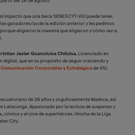
partir del 26 de agosto.
a el impacto que una beca SENESCYT-VIU puede tener,
las ganadores/as de la edición anterior y les pedimos
 porque eligieron la maestrá que eligieron y cómo van a
.
ristian
Javier Guanoluisa Chiluisa
, Licenciado en
igital, que en su propósito de seguir creciendo y
n Comunicación Corporativa y Estratégica
de VIU.
n ecuatoriano de 26 años y orgullosamente Mashca, así
e Latacunga. Apasionado por la lectura de suspenso y
, cómics y el cine de superhéroes. Hincha de la Liga
ter City.