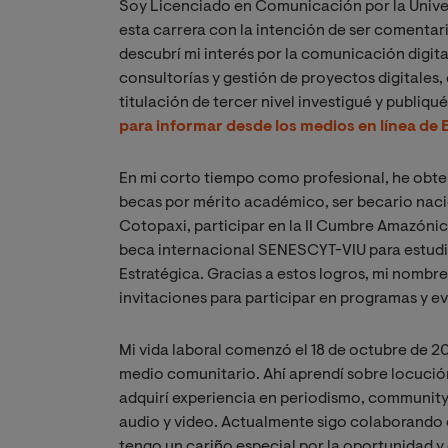
Soy Licenciado en Comunicación por la Unive
esta carrera con la intención de ser comentari
descubrí mi interés por la comunicación digi
consultorías y gestión de proyectos digitales,
titulación de tercer nivel investigué y publiqu
para informar desde los medios en línea de
En mi corto tiempo como profesional, he obte
becas por mérito académico, ser becario nacio
Cotopaxi, participar en la II Cumbre Amazónic
beca internacional SENESCYT-VIU para estudi
Estratégica. Gracias a estos logros, mi nomb
invitaciones para participar en programas y 
Mi vida laboral comenzó el 18 de octubre de
medio comunitario. Ahí aprendí sobre locución
adquirí experiencia en periodismo, community
audio y video. Actualmente sigo colaborando c
tengo un cariño especial por la oportunidad 