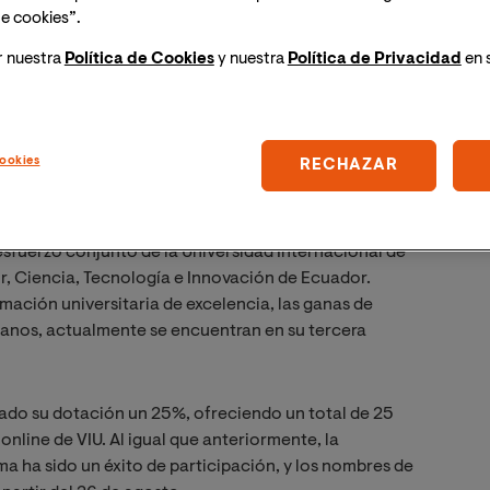
e cookies”.
r nuestra
Política de Cookies
y nuestra
Política de Privacidad
en 
ookies
RECHAZAR
 esfuerzo conjunto de la Universidad Internacional de
r, Ciencia, Tecnología e Innovación de Ecuador.
rmación universitaria de excelencia, las ganas de
ianos, actualmente se encuentran en su tercera
ado su dotación un 25%, ofreciendo un total de 25
nline de VIU. Al igual que anteriormente, la
a ha sido un éxito de participación, y los nombres de