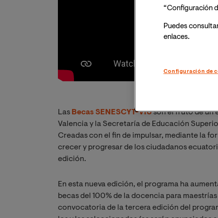
“Configuración d
Puedes consulta
enlaces.
Configuración de c
Las
Becas SENESCYT-VIU
son el fruto de un
Valencia y la Secretaría de Educación Superio
Creadas con el fin de impulsar, mediante la fo
crecer y progresar de los ciudadanos ecuator
edición.
En esta nueva edición, el programa ha aument
becas del 100% de la docencia para maestrías o
convocatoria de la tercera edición del program