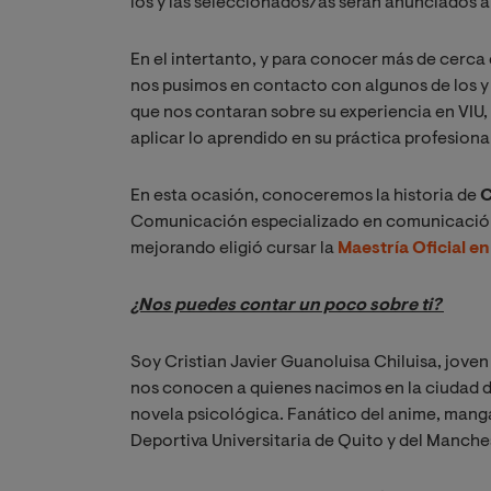
los y las seleccionados/as serán anunciados a 
En el intertanto, y para conocer más de cerc
nos pusimos en contacto con algunos de los y 
que nos contaran sobre su experiencia en VIU,
aplicar lo aprendido en su práctica profesional
En esta ocasión, conoceremos la historia de
C
Comunicación especializado en comunicación d
mejorando eligió cursar la
Maestría Oficial e
¿Nos puedes contar un poco sobre ti? 
Soy Cristian Javier Guanoluisa Chiluisa, jove
nos conocen a quienes nacimos en la ciudad d
novela psicológica. Fanático del anime, manga
Deportiva Universitaria de Quito y del Manches