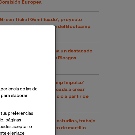
Comisión Europea
‘Green Ticket Gamificado’, proyecto
ganador de la 10ª edición del Bootcamp
Impulso del MBA de VIU
Un estudiante de VIU gana un destacado
premio en Prevención de Riesgos
Laborales
La IX edición del ‘Bootcamp Impulso’
xperiencia de las de
premia la innovación aplicada a crear
o para elaborar
nuevos modelos de negocio a partir de
residuos plásticos
 tus preferencias
lo, páginas
Lydia Cuesta Fernández: estudios, trabajo
 Puedes aceptar o
y competir en lanzamiento de martillo
te el enlace