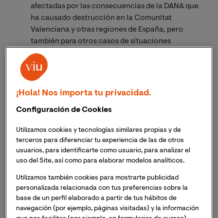
afectadas por las consecuencias de la DANA que
ha causado destrucción en la Comunitat
Valenciana y otras regiones de España, pero
también para otros casos de situaciones
catastróficas o de pérdida traumática
La DANA que ha asolado la Comunitat Valenciana
y
otras regiones de España ha causado daños profundos
¡Hola! Nos importa tu privacidad.
no solo a nivel material sino también a nivel emocional
y psicológico. Por ello, es fundamental aportar
Configuración de Cookies
recursos para que las personas afectadas puedan
Utilizamos cookies y tecnologías similares propias y de
comenzar el proceso de recuperación de su bienestar y
terceros para diferenciar tu experiencia de las de otros
salud mental.
usuarios, para identificarte como usuario, para analizar el
uso del Site, así como para elaborar modelos analíticos.
Para colaborar en este esfuerzo, los y las docentes e
Utilizamos también cookies para mostrarte publicidad
investigadores/as de VIU e integrantes del grupo de
personalizada relacionada con tus preferencias sobre la
investigación
Psicología y Calidad de Vida (PsiCal)
de
base de un perfil elaborado a partir de tus hábitos de
la Universidad,
Dra. Aránzazu Duque Moreno
,
Dra.
navegación (por ejemplo, páginas visitadas) y la información
Aida Hernández Saguar
,
Dra. Encarnación Rama