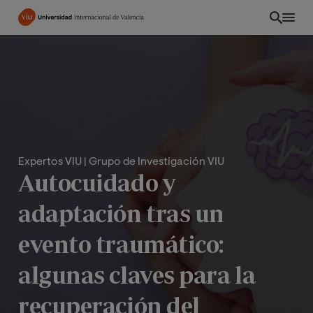
Pasar
al
contenido
principal
Expertos VIU
| Grupo de Investigación VIU
Autocuidado y
adaptación tras un
evento traumático:
INT
algunas claves para la
recuperación del