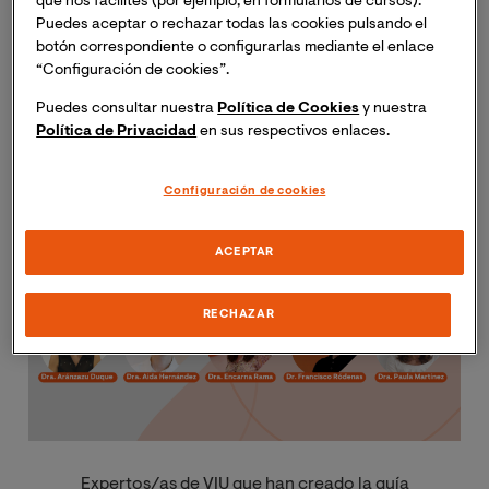
que nos facilites (por ejemplo, en formularios de cursos).
Galdón
,
Dr. Francisco Ródenas González
y
Dra. Paula
Puedes aceptar o rechazar todas las cookies pulsando el
botón correspondiente o configurarlas mediante el enlace
Martínez López
han elaborado una breve guía práctica
“Configuración de cookies”.
con claves para navegar el proceso de adaptación
después de un evento traumático como la DANA. Un
Puedes consultar nuestra
Política de Cookies
y nuestra
documento que reproducimos a continuación para que
Política de Privacidad
en sus respectivos enlaces.
esté a disposición de quien lo necesite.
Configuración de cookies
Imagen
ACEPTAR
RECHAZAR
Expertos/as de VIU que han creado la guía