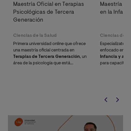
Maestría Oficial en Terapias
Maestría Ofi
Psicológicas de Tercera
en la Infanc
Generación
Ciencias de la Salud
Ciencias de la
Primera universidad online que ofrece
Especialízate c
una maestría oficial centrada en
enfocado en
Ps
Terapias de Tercera Generación
, un
Infancia y ado
área de la psicología que está
para capacitarte
revolucionando las terapias de
intervención psi
conducta.
principales tras
niños y jóvenes.