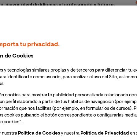
 un
mayor nivel de idiomas al profesorado y futuros
e traduzca en una mayor calidad en la enseñanza de una
nguas extranjeras para los alumnos, aunque los
mporta tu privacidad.
n de Cookies
s y tecnologías similares propias y de terceros para diferenciar tu e
ara identificarte como usuario, para analizar el uso del Site, así com
os.
én cookies para mostrarte publicidad personalizada relacionada con
un perfil elaborado a partir de tus hábitos de navegación (por ejemp
nformación que nos facilites (por ejemplo, en formularios de cursos).
as cookies pulsando el botón correspondiente o configurarlas median
e cookies”.
r nuestra
Política de Cookies
y nuestra
Política de Privacidad
en 