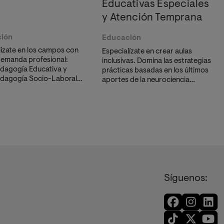
Educativas Especiales
y Atención Temprana
ión
Educación
lízate en los campos con
Especialízate en crear aulas
emanda profesional:
inclusivas. Domina las estrategias
dagogía Educativa y
prácticas basadas en los últimos
dagogía Socio-Laboral.
aportes de la neurociencia
rás herramientas para
cognitiva y metodologías
ar
dificultades, orientar
activas de eficacia probada.
ar estrategias
Aprende a diseñar entornos
vas eficaces.
neuroeducativos que responden
a la diversidad y potencian el
desarrollo de cada estudiante.
Síguenos: