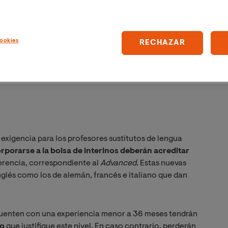
ookies
RECHAZAR
exigencia para los profesores sustitutos de lengua
rporarse a la bolsa de interinos deberán acreditar
rencia, correspondiente al
Advanced
. Estas nuevas
nglés como los de alemán, francés e italiano que dan
cuenten con una experiencia menor a 36 meses tendrán
lo
que justifique este nivel. En caso contrario, perderán