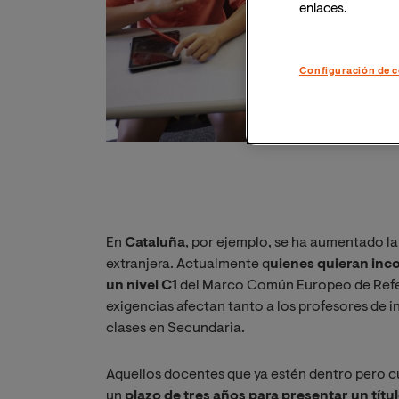
enlaces.
Configuración de c
En
Cataluña
, por ejemplo, se
ha aumentado la 
extranjera. Actualmente q
uienes quieran inco
un nivel C1
del Marco Común Europeo de Refe
exigencias afectan tanto a los profesores de i
clases en Secundaria.
Aquellos docentes que ya estén dentro pero 
un
plazo de tres años para presentar un títu