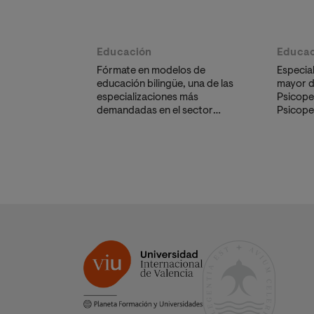
Educación
Educac
Fórmate en modelos de
Especia
educación bilingüe, una de las
mayor d
especializaciones más
Psicope
demandadas en el sector
Psicope
educativo. Crece
adquiri
profesionalmente y mejora tu
detect
baremo para las oposiciones.
y diseñ
educati