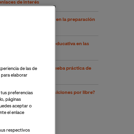
enlaces de interés
El papel de las academias en la preparación
de oposiciones
El temario de educación educativa en las
oposiciones
Cómo prepararse una prueba práctica de
xperiencia de las de
una oposición
o para elaborar
¿Es posible preparar oposiciones por libre?
 tus preferencias
lo, páginas
 Puedes aceptar o
te el enlace
sus respectivos