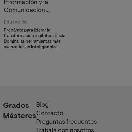
Información y la
Comunicación
Aplicadas a Educación
Educación
Prepárate para liderar la
transformación digital en el aula.
Domina las herramientas más
avanzadas en
Inteligencia
Artificial Educativa
e
Innovación Pedagógica y obtén
un perfil adaptado al
Marco de
Competencia Digital Docente
.
Blog
Grados
Contacto
Másteres
Preguntas frecuentes
Trabaja con nosotros