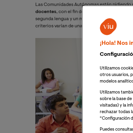
Las Comunidades Autónomas están pidiendo
docentes
, con el fin de que esta exigencia s
segunda lengua y un mejor conocimiento de le
criterios varían de una a otra.
¡Hola! Nos i
Configuració
Utilizamos cookie
otros usuarios, p
modelos analític
Utilizamos tambi
sobre la base de 
visitadas) y la i
rechazar todas l
“Configuración d
Puedes consulta