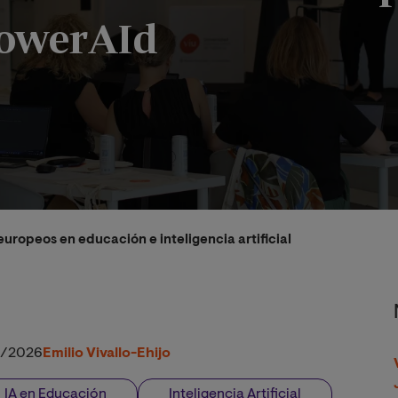
owerAId
 europeos en educación e inteligencia artificial en el Bootca
/2026
Emilio Vivallo-Ehijo
IA en Educación
Inteligencia Artificial