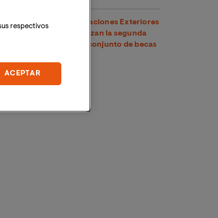
VIU y el Ministerio de Relaciones Exteriores
sus respectivos
y Culto de Costa Rica lanzan la segunda
edición de su programa conjunto de becas
para maestrías oficiales
ACEPTAR