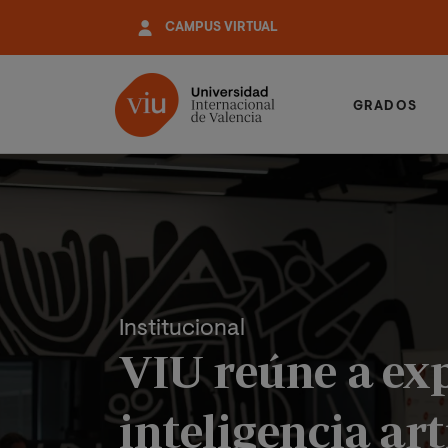
Pasar
CAMPUS VIRTUAL
al
contenido
principal
GRADOS
Institucional
VIU reúne a ex
inteligencia ar