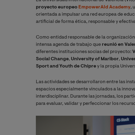
proyecto europeo
EmpowerAId Academy
, 
orientada a impulsar una red europea de educa
artificial de forma ética, responsable y efect
Como entidad responsable de la organización 
intensa agenda de trabajo que
reunió en Val
diferentes instituciones socias del proyecto:
V
Social Change
,
University of Maribor
,
Univer
Sport and Youth de Chipre
y la propia Univer
Las actividades se desarrollaron entre las inst
espacios especialmente vinculados a la innov
interdisciplinar. Durante las jornadas, los par
para evaluar, validar y perfeccionar los recur