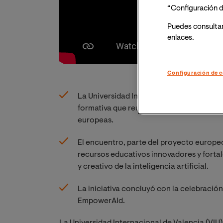
“Configuración d
Puedes consulta
enlaces.
Configuración de c
La Universidad Internacional de Valencia
formativa que reunió a 40 docentes y fo
europeas.
El encuentro, parte del proyecto europ
recursos educativos innovadores y fortal
y creativo de la inteligencia artificial.
La iniciativa concluyó con la celebració
EmpowerAId.
La Universidad Internacional de Valencia (VIU) 