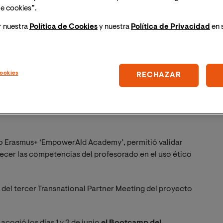
e cookies”.
r nuestra
Política de Cookies
y nuestra
Política de Privacidad
en 
ookies
RECHAZAR
 (VIU) organizó en Valencia una intensa actividad
rmadores procedentes de nueve instituciones
eo Erasmus+ ‘EmpowerAId Academy’, permitió validar
ecer las competencias del profesorado en el uso ético
n del tercer Transnational Partner Meeting del proyecto
acogió los días 1 y 2 de junio
el Bootcamp del