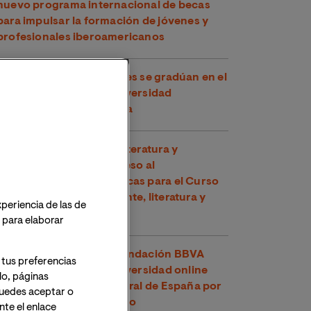
nuevo programa internacional de becas
para impulsar la formación de jóvenes y
profesionales iberoamericanos
Más de 18.000 estudiantes se gradúan en el
curso 2025/26 de la Universidad
Internacional de Valencia
La Cátedra Planeta de Literatura y
Sociedad impulsa el acceso al
conocimiento con 30 becas para el Curso
de Verano "Medio ambiente, literatura y
xperiencia de las de
cómic"
o para elaborar
El U-Ranking 2026 de Fundación BBVA
 tus preferencias
señala a VIU como la universidad online
lo, páginas
con mejor inserción laboral de España por
 Puedes aceptar o
segundo año consecutivo
te el enlace