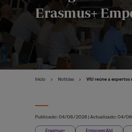
Erasmus+ Emp
Inicio
Noticias
VIU reúne a expertos
Publicado:
04/06/2026
|
Actualizado:
04/06
Erasmus+
EmpowerAId