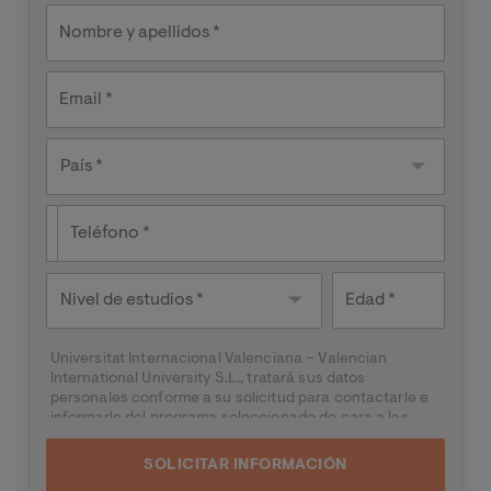
te
interesa?
Nombre y apellidos
Email
País
País *
Teléfono
Nivel de
Edad
estudios
Universitat Internacional Valenciana – Valencian
International University S.L., tratará sus datos
personales conforme a su solicitud para contactarle e
informarle del programa seleccionado de cara a las
dos próximas convocatorias del mismo, pudiendo
contactar con usted a través de medios electrónicos
(
WhatsApp
y/o correo electrónico) y por medios