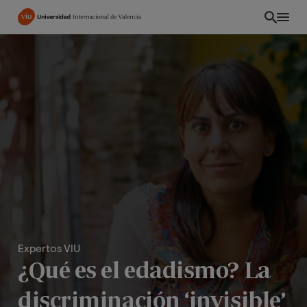
Pasar
al
contenido
principal
Expertos VIU
ES
¿Qué es el edadismo? La
discriminación ‘invisible’