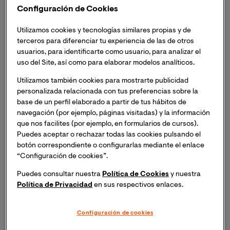
Configuración de Cookies
Remitiéndonos a los orígenes del concepto, la
expresión “ageism”, traducida al castellano como
Utilizamos cookies y tecnologías similares propias y de
“viejismo” o “edadismo”, se atribuye al médico y
terceros para diferenciar tu experiencia de las de otros
gerontólogo estadounidense Robert Neil Butler que
usuarios, para identificarte como usuario, para analizar el
definió este término como un “proceso de estereotipia
uso del Site, así como para elaborar modelos analíticos.
y discriminación sistemática contra las personas por el
Utilizamos también cookies para mostrarte publicidad
hecho de ser viejas, de la misma forma que el racismo y
personalizada relacionada con tus preferencias sobre la
el sexismo se originan por el color de la piel y el
base de un perfil elaborado a partir de tus hábitos de
género”. Los estereotipos son imágenes simplificadas
navegación (por ejemplo, páginas visitadas) y la información
sobre un determinado grupo social y son considerados
que nos facilites (por ejemplo, en formularios de cursos).
Puedes aceptar o rechazar todas las cookies pulsando el
la base del prejuicio y la discriminación hacia ese
botón correspondiente o configurarlas mediante el enlace
grupo. De ahí la importancia de detectarlos y
“Configuración de cookies”.
conocerlos, cuestión que nos remite, en el caso de las
personas mayores, al término “edadismo”, vinculado a
Puedes consultar nuestra
Política de Cookies
y nuestra
la discriminación en función de la edad.
Política de Privacidad
en sus respectivos enlaces.
¿Qué impacto tiene el edadismo a nivel de sociedad?
Configuración de cookies