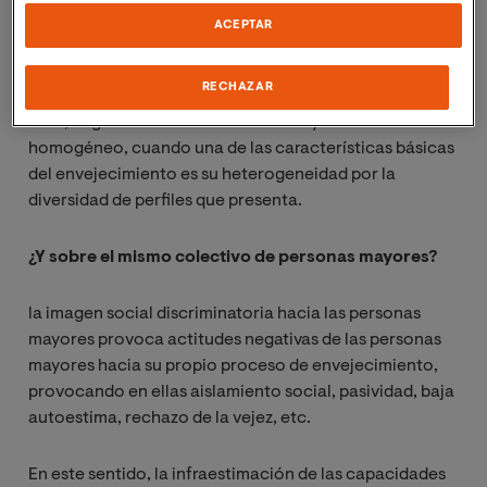
De acuerdo con la literatura científica sobre este tema,
ACEPTAR
los estereotipos derivados de esta forma de
discriminación generan una imagen social negativa de
RECHAZAR
las personas mayores que es generalizada para todas
ellas, englobando al colectivo de mayores en un todo
homogéneo, cuando una de las características básicas
del envejecimiento es su heterogeneidad por la
diversidad de perfiles que presenta.
¿Y sobre el mismo colectivo de personas mayores?
la imagen social discriminatoria hacia las personas
mayores provoca actitudes negativas de las personas
mayores hacia su propio proceso de envejecimiento,
provocando en ellas aislamiento social, pasividad, baja
autoestima, rechazo de la vejez, etc.
En este sentido, la infraestimación de las capacidades