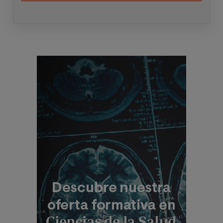
telefónicos, siendo eliminados una vez facilitada dicha
información y/o transcurridas las citadas
convocatorias.
Ud. podrá ejercer los derechos de acceso, supresión,
rectificación, oposición, limitación y portabilidad,
mediante carta a Universitat Internacional Valenciana
Imagen
– Valencian International University S.L. - Apartado de
Correos 221 de Barcelona, o remitiendo un email a
rgp
d@universidadviu.com
. Asimismo, cuando lo
considere oportuno podrá presentar una reclamación
ante la Agencia Española de protección de datos.
Podrá ponerse en contacto con nuestro Delegado de
Protección de Datos mediante escrito dirigido a
dpo@
planeta.es
o a Grupo Planeta, At.: Delegado de
Protección de Datos, Avda. Diagonal 662-664, 08034
Barcelona.