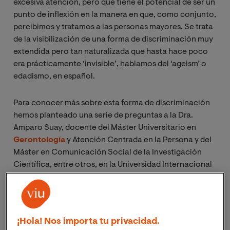
excesiva atención, pero que tiene el potencial de ser un
punto de inflexión en la manera en que, como conjunto,
percibimos y tratamos a las personas mayores. Se trata
de la visibilización de una forma de discriminación muy
extendida pero tan naturalizada que hasta hace poco
era prácticamente ‘invisible’, hablamos del ‘ageism’ o
edadismo, en español.
Para conocer más sobre esta forma de discriminación
hemos planteado una serie de preguntas a la Dra.
Amparo Suay, docente del Máster Universitario en
Gerontología
y Atención Centrada en la Persona y del
Máster en Comunicación Social de la Investigación
Científica, entre otros, en la Universidad Internacional
de Valencia.
Comencemos por lo más básico ¿Qué significa
ageism o edadismo?
¡Hola! Nos importa tu privacidad.