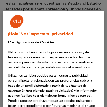
estas iniciativas se encuentran
las
Ayudas al Estudio
lanzadas por Planeta Formación y Universidades en
colaboración con la Embajada de Colombia
, para
ciudadanos colombianos residentes en España, en las
que VIU contribuye con un total de 20 ayudas para
máster, y que
actualmente ha ampliado la
¡Hola! Nos importa tu privacidad.
convocatoria de su II edición, hasta el 21 de julio.
Configuración de Cookies
Para conocer un poco más sobre el impacto que una
Utilizamos cookies y tecnologías similares propias y de
ayuda de este tipo puede tener sobre quien la recibe, le
terceros para diferenciar tu experiencia de las de otros
hemos pedido a algunos/as de los ganadores/as de la
usuarios, para identificarte como usuario, para analizar el
edición anterior que nos compartan su experiencia.
uso del Site, así como para elaborar modelos analíticos.
Erika Vanessa Álvarez Parra
es abogada y una firme
Utilizamos también cookies para mostrarte publicidad
creyente en la posibilidad de construir un mundo mejor.
personalizada relacionada con tus preferencias sobre la
Aunque dio sus primeros pasos litigando en el ámbito
base de un perfil elaborado a partir de tus hábitos de
de los derechos laborales, no tardó en reorientar su
navegación (por ejemplo, páginas visitadas) y la información
que nos facilites (por ejemplo, en formularios de cursos).
carrera hacia los Derechos Humanos, buscando
Puedes aceptar o rechazar todas las cookies pulsando el
eventualmente especializarse en la Violencia de
botón correspondiente o configurarlas mediante el enlace