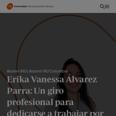
Pasar
al
contenido
principal
Alumni VIU
| Alumni VIU Colombia
Erika Vanessa Álvarez
Parra: Un giro
ES
profesional para
dedicarse a trabajar por