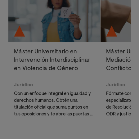
Máster Universitario en
Máster Univ
Intervención Interdisciplinar
Mediación y
en Violencia de Género
Conflicto
Jurídico
Jurídico
Con un enfoque integral en igualdad y
Fórmate como m
derechos humanos. Obtén una
especialízate e
titulación oficial que suma puntos en
de Resolución d
tus oposiciones y te abre las puertas a
ODR y justicia r
un futuro profesional con impacto
máster te propo
social.
necesaria para i
Registro de M