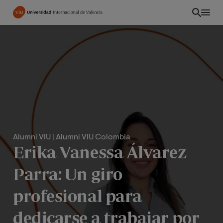
Pasar
al
contenido
principal
Alumni VIU
| Alumni VIU Colombia
Erika Vanessa Álvarez
Parra: Un giro
CO
profesional para
dedicarse a trabajar por