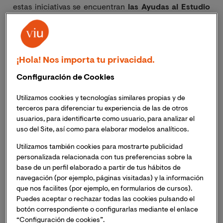
estas iniciativas se encuentran
las
Ayudas al Estudio
lanzadas por Planeta Formación y Universidades en
colaboración con la Embajada de Colombia
, para
ciudadanos colombianos residentes en España, en las
que VIU contribuye con un total de 20 ayudas para
¡Hola! Nos importa tu privacidad.
máster, y que
actualmente ha ampliado la
Configuración de Cookies
convocatoria de su II edición, hasta el 21 de julio.
Utilizamos cookies y tecnologías similares propias y de
Para conocer un poco más sobre el impacto que una
terceros para diferenciar tu experiencia de las de otros
ayuda de este tipo puede tener sobre quien la recibe, le
usuarios, para identificarte como usuario, para analizar el
hemos pedido a algunos/as de los ganadores/as de la
uso del Site, así como para elaborar modelos analíticos.
edición anterior que nos compartan su experiencia.
Utilizamos también cookies para mostrarte publicidad
Erika Vanessa Álvarez Parra
es abogada y una firme
personalizada relacionada con tus preferencias sobre la
creyente en la posibilidad de construir un mundo mejor.
base de un perfil elaborado a partir de tus hábitos de
Aunque dio sus primeros pasos litigando en el ámbito
navegación (por ejemplo, páginas visitadas) y la información
de los derechos laborales, no tardó en reorientar su
que nos facilites (por ejemplo, en formularios de cursos).
Puedes aceptar o rechazar todas las cookies pulsando el
carrera hacia los Derechos Humanos, buscando
botón correspondiente o configurarlas mediante el enlace
eventualmente especializarse en la Violencia de
“Configuración de cookies”.