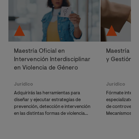
Maestría Oficial en
Maestría Of
Intervención Interdisciplinar
y Gestión de
en Violencia de Género
Jurídico
Jurídico
Adquirirás las herramientas para
Fórmate integr
diseñar y ejecutar estrategias de
especialízate en
prevención, detección e intervención
de controversias
en las distintas formas de violencia
Mecanismos Alte
contra las mujeres. Abordarás el
de Conflictos (
fenómeno desde una perspectiva
restaurativa. U
interdisciplinar que integra derecho,
con enfoque int