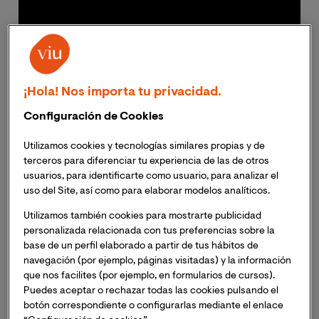
¡Hola! Nos importa tu privacidad.
Configuración de Cookies
Utilizamos cookies y tecnologías similares propias y de
Una curiosidad inagotable y una búsqueda permanente
terceros para diferenciar tu experiencia de las de otros
usuarios, para identificarte como usuario, para analizar el
del movimiento son las dos constantes que han
uso del Site, así como para elaborar modelos analíticos.
acompañado a
Cristina Munar Machio
a lo largo de su
vida. Biotecnóloga, deportista empedernida y
Utilizamos también cookies para mostrarte publicidad
estudiante del
Máster Oficial en Astronomía y
personalizada relacionada con tus preferencias sobre la
base de un perfil elaborado a partir de tus hábitos de
Astrofísica
de VIU, Munar aborda la búsqueda de
navegación (por ejemplo, páginas visitadas) y la información
conocimiento con la misma pasión y entrega que
que nos facilites (por ejemplo, en formularios de cursos).
afronta la práctica deportiva. Ya sea corriendo sobre la
Puedes aceptar o rechazar todas las cookies pulsando el
pista o campo traviesa o aprendiendo sobre los
botón correspondiente o configurarlas mediante el enlace
misterios del universo, Cristina está en constante