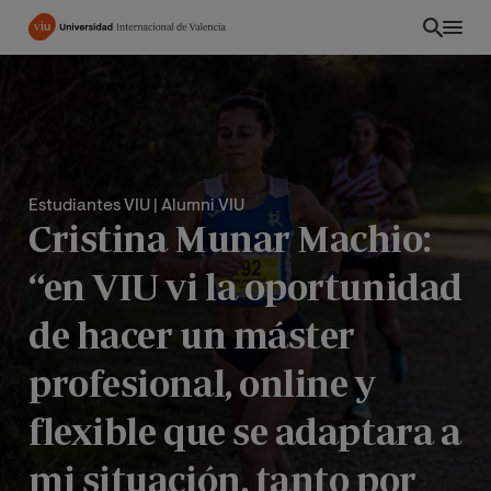
Pasar
al
contenido
principal
Estudiantes VIU
| Alumni VIU
Cristina Munar Machio:
“en VIU vi la oportunidad
de hacer un máster
profesional, online y
flexible que se adaptara a
mi situación, tanto por