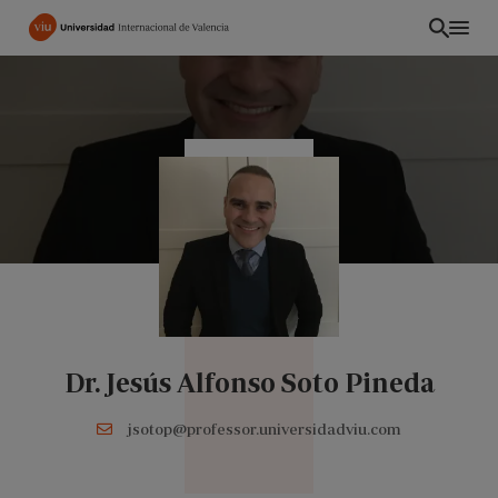
Pasar
al
contenido
principal
Dr. Jesús Alfonso Soto Pineda
EC
jsotop@professor.universidadviu.com