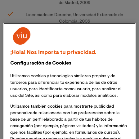
de Madrid, 2009
Licenciado en Derecho, Universidad Externado de
Colombia, 2006
Acreditado, agencia y año:
Contratado Doctor y Profesor Doctor de Universidad
¡Hola! Nos importa tu privacidad.
Privada, por la ANECA, en el año 2018.
Configuración de Cookies
Experiencia Profesional:
Utilizamos cookies y tecnologías similares propias y de
Profesor Ayudante Doctor de Derecho Internacional
terceros para diferenciar tu experiencia de las de otros
Privado en la UCM: 14 de octubre de 2023 hasta la
usuarios, para identificarte como usuario, para analizar el
actualidad
uso del Site, así como para elaborar modelos analíticos.
Decano de profesorado de Schiller International
Utilizamos también cookies para mostrarte publicidad
University: Marzo 2021 – Octubre 2023
personalizada relacionada con tus preferencias sobre la
base de un perfil elaborado a partir de tus hábitos de
Director del Departamento de Ciencias Jurídicas y
navegación (por ejemplo, páginas visitadas) y la información
Políticas de la UEM: Noviembre 2018 – Febrero 2021
que nos facilites (por ejemplo, en formularios de cursos).