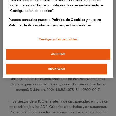
Puedes aceptar o rechazar todas las cookies pulsando el
Profesor de Derecho Mercantil de la UEM: Septiembre
botón correspondiente o configurarlas mediante el enlace
2014 – Febrero 2021
“Configuración de cookies”.
Líneas de Investigación:
Puedes consultar nuestra
Política de Cookies
y nuestra
Política de Privacidad
en sus respectivos enlaces.
Derecho de la competencia español e internacional
Configuración de cookies
Arbitraje internacional
Obsolescencia programada
ACEPTAR
Publicaciones relevantes:
RECHAZAR
- Contexto del (In)cumplimiento, el (no) reconocimiento y la
(no) ejecución de laudos arbitrales de inversión. Economía
digital y guerras comerciales: ¿poniendo nuevas puertas al
campo?, Dykinson, 2024. I.S.B.N: 978-84-10709-02-7.
- Esfuerzos de la ICC en materia de discapacidad e inclusión
en el arbitraje y las ADR. Criterios abordados y en suspenso.
Protección jurídica de las personas con discapacidad como