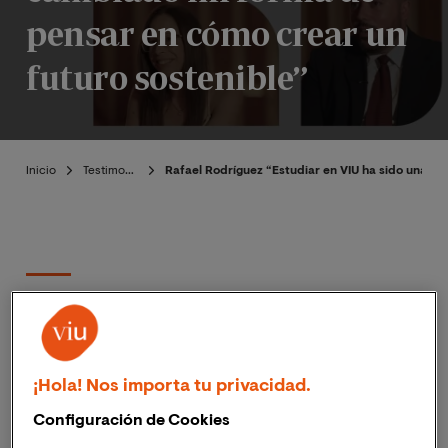
pensar en cómo crear un
futuro sostenible”
Inicio
Testimoniales
Rafael Rodríguez “Estudiar en VIU ha sido una e
Publicado:
17/10/2025
|
Actualizado:
Emilio Vivallo-
15/01/2026
Ehijo
¡Hola! Nos importa tu privacidad.
Configuración de Cookies