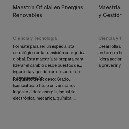
Maestría Oficial en Energías
Maestría Ofi
Renovables
y Gestión A
Ciencia y Tecnología
Ciencia y Tec
Fórmate para ser un especialista
Desarrolla una
estratégico en la transición energética
en torno a la
ge
global. Esta maestría te prepara para
lidera acciones 
liderar el cambio desde puestos de
a prevenir y dism
ingeniería y gestión en un sector en
contaminación.
plena expansión.
Requisito de acceso:
Grado,
licenciatura o título universitario.
Ingeniería de la energía, industrial,
electrónica, mecánica, química,
geológica, civil o afines. Informática o
Ingeniería de Telecomunicaciones.